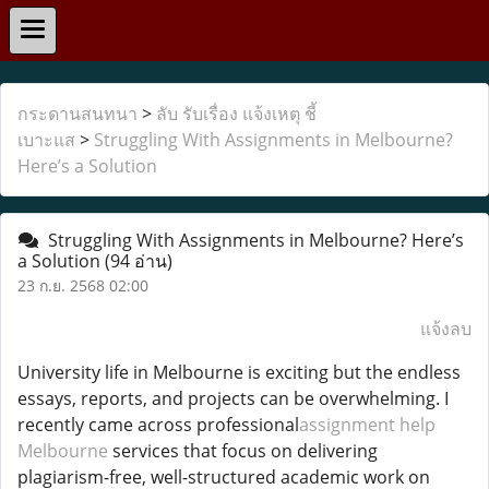
กระดานสนทนา
>
ลับ รับเรื่อง แจ้งเหตุ ชี้
เบาะแส
>
Struggling With Assignments in Melbourne?
Here’s a Solution
Struggling With Assignments in Melbourne? Here’s
a Solution
(94 อ่าน)
23 ก.ย. 2568 02:00
แจ้งลบ
University life in Melbourne is exciting but the endless
essays, reports, and projects can be overwhelming. I
recently came across professional
assignment help
Melbourne
services that focus on delivering
plagiarism-free, well-structured academic work on