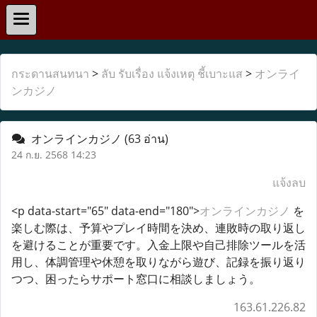
กระดานสนทนา
>
ลับ รับเรื่อง แจ้งเหตุ ชี้เบาะแส
>
オンライ
ンカジノ
オンラインカジノ
(63 อ่าน)
24 ก.ย. 2568 14:23
แจ้งลบ
<p data-start="65" data-end="180">
オンラインカジノ
を
楽しむ際は、予算やプレイ時間を決め、連敗時の取り返し
を避けることが重要です。入金上限や自己排除ツールを活
用し、体調管理や休憩を取りながら遊び、記録を振り返り
つつ、困ったらサポート窓口に相談しましょう。
163.61.226.82