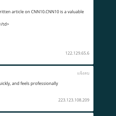
written article on CNN10.CNN10 is a valuable
</td>
122.129.65.6
แจ้งลบ
uickly, and feels professionally
223.123.108.209