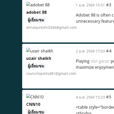
#3
1 ม.ค. 2569 15:51
adobet 88
Adobet 88 is often c
ผู้เยี่ยมชม
unnecessary featur
alinaqureshi3344@gmail.com
#4
2 ม.ค. 2569 17:53
uzair shaikh
Playing
slot gacor
pr
ผู้เยี่ยมชม
maximize enjoyment
councilsports481@gmail.com
#5
4 ม.ค. 2569 15:23
CNN10
<table style="border
ผู้เยี่ยมชม
<tbody>