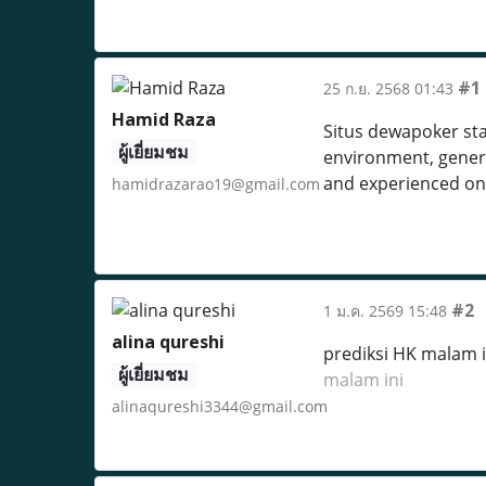
#1
25 ก.ย. 2568 01:43
Hamid Raza
Situs dewapoker stan
ผู้เยี่ยมชม
environment, genero
and experienced on
hamidrazarao19@gmail.com
#2
1 ม.ค. 2569 15:48
alina qureshi
prediksi HK malam i
ผู้เยี่ยมชม
malam ini
alinaqureshi3344@gmail.com