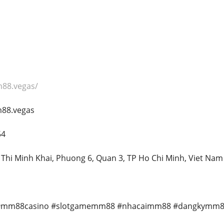
m88.vegas/
88.vegas
54
 Thi Minh Khai, Phuong 6, Quan 3, TP Ho Chi Minh, Viet Nam
#mm88casino #slotgamemm88 #nhacaimm88 #dangkymm