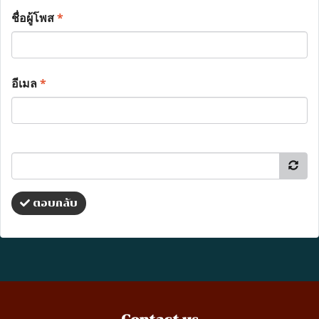
ชื่อผู้โพส
*
อีเมล
*
ตอบกลับ