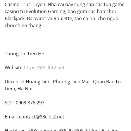
Casino Truc Tuyen: Nha cai nay cung cap cac tua game
casino tu Evolution Gaming, bao gom cac ban choi
Blackjack, Baccarat va Roulette, tao co hoi cho nguoi
choi chien thang.
Thong Tin Lien He
Website:
https://88clbt2.net
Dia chi: 2 Hoang Lien, Phuong Lien Mac, Quan Bac Tu
Liem, Ha Noi
SDT: 0909 876 297
Email: contact@88clbt2.net
Hashtags: #88clb #nhacai88clb #88clbt2net #casino