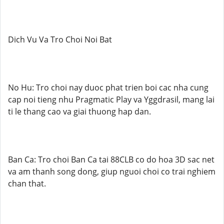
Dich Vu Va Tro Choi Noi Bat
No Hu: Tro choi nay duoc phat trien boi cac nha cung
cap noi tieng nhu Pragmatic Play va Yggdrasil, mang lai
ti le thang cao va giai thuong hap dan.
Ban Ca: Tro choi Ban Ca tai 88CLB co do hoa 3D sac net
va am thanh song dong, giup nguoi choi co trai nghiem
chan that.