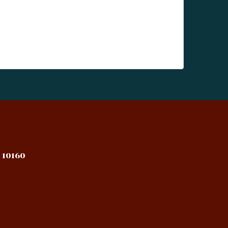
 10160