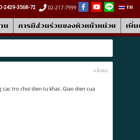
02-217-7999
0-2429-3568-72
TH
งาน
การมีส่วนร่วมของหัวหน้าหน่วย
เพิ่
แจ้งลบ
cac tro choi dien tu khac. Giao dien cua