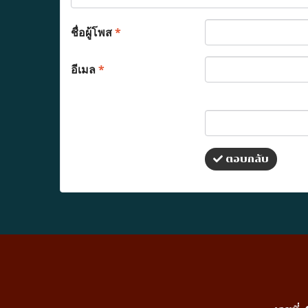
ชื่อผู้โพส
*
อีเมล
*
ตอบกลับ