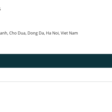
6
Thanh, Cho Dua, Dong Da, Ha Noi, Viet Nam