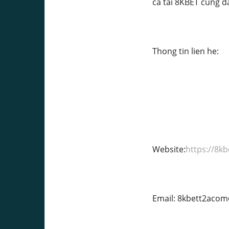
ca tai 8KBET cung d
Thong tin lien he:
Website:
https://8k
Email: 8kbett2aco