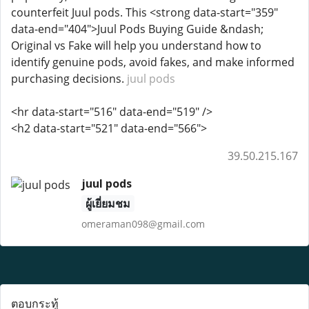
counterfeit Juul pods. This <strong data-start="359"
data-end="404">Juul Pods Buying Guide &ndash;
Original vs Fake will help you understand how to
identify genuine pods, avoid fakes, and make informed
purchasing decisions.
juul pods
<hr data-start="516" data-end="519" />
<h2 data-start="521" data-end="566">
39.50.215.167
juul pods
ผู้เยี่ยมชม
omeraman098@gmail.com
ตอบกระทู้