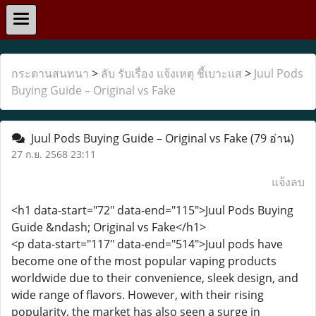
กระดานสนทนา
>
ลับ รับเรื่อง แจ้งเหตุ ชี้เบาะแส
>
Juul Pods
Buying Guide – Original vs Fake
Juul Pods Buying Guide – Original vs Fake
(79 อ่าน)
27 ก.ย. 2568 23:11
แจ้งลบ
<h1 data-start="72" data-end="115">Juul Pods Buying
Guide &ndash; Original vs Fake</h1>
<p data-start="117" data-end="514">Juul pods have
become one of the most popular vaping products
worldwide due to their convenience, sleek design, and
wide range of flavors. However, with their rising
popularity, the market has also seen a surge in