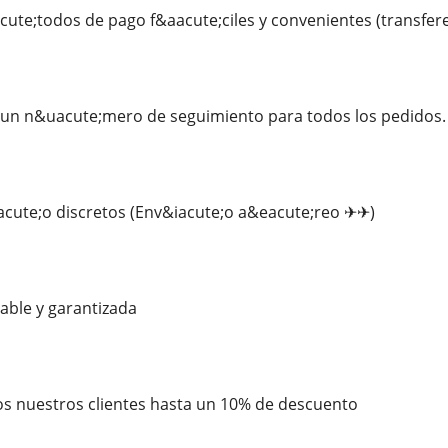
e;todos de pago f&aacute;ciles y convenientes (transferenc
n n&uacute;mero de seguimiento para todos los pedidos.
acute;o discretos (Env&iacute;o a&eacute;reo ✈✈)
iable y garantizada
s nuestros clientes hasta un 10% de descuento