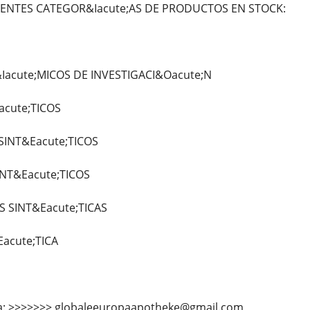
IENTES CATEGOR&Iacute;AS DE PRODUCTOS EN STOCK:
acute;MICOS DE INVESTIGACI&Oacute;N
acute;TICOS
SINT&Eacute;TICOS
INT&Eacute;TICOS
S SINT&Eacute;TICAS
Eacute;TICA
 a: >>>>>>> globaleeuropaapotheke@gmail.com