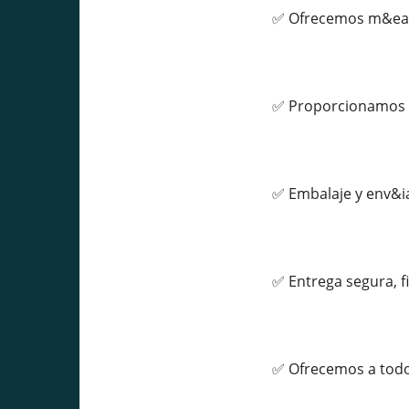
✅ Ofrecemos m&eacut
✅ Proporcionamos u
✅ Embalaje y env&i
✅ Entrega segura, f
✅ Ofrecemos a todo