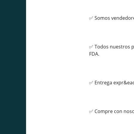
✅ Somos vendedores
✅ Todos nuestros p
FDA.
✅ Entrega expr&eacu
✅ Compre con nosot