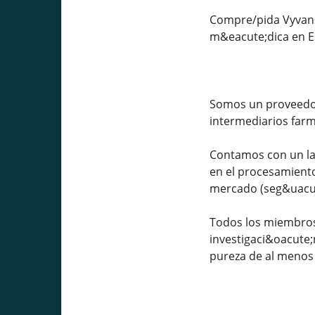
Compre/pida Vyvanse
m&eacute;dica en E
Somos un proveedor 
intermediarios farm
Contamos con un lab
en el procesamiento
mercado (seg&uacut
Todos los miembros 
investigaci&oacute
pureza de al menos 