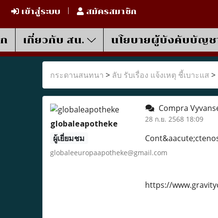
เข้าสู่ระบบ
สมัครสมาชิก
รก
เกี่ยวกับ สน.
นโยบายผู้บังคับบัญช
กระดานสนทนา
>
ลับ รับเรื่อง แจ้งเหตุ ชี้เบาะแส
>
Compra Vyvanse 7
28 ก.ย. 2568 18:09
globaleapotheke
ผู้เยี่ยมชม
Cont&aacute;cteno
globaleeuropaapotheke@gmail.com
https://www.gravit