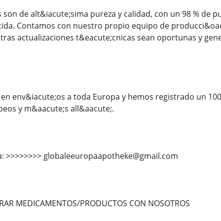
son de alt&iacute;sima pureza y calidad, con un 98 % de pu
cida. Contamos con nuestro propio equipo de producci&oacu
tras actualizaciones t&eacute;cnicas sean oportunas y gen
en env&iacute;os a toda Europa y hemos registrado un 100
peos y m&aacute;s all&aacute;.
 a: >>>>>>>> globaleeuropaapotheke@gmail.com
PRAR MEDICAMENTOS/PRODUCTOS CON NOSOTROS