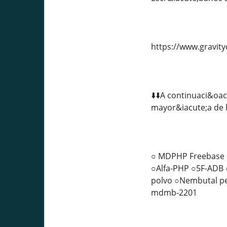
https://www.gravit
⬇️⬇️A continuaci&oa
mayor&iacute;a de lo
○ MDPHP Freebase ○
○Alfa-PHP ○5F-ADB 
polvo ○Nembutal pe
mdmb-2201