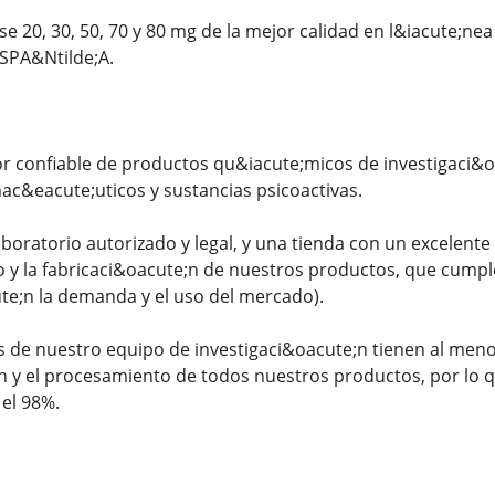
 20, 30, 50, 70 y 80 mg de la mejor calidad en l&iacute;nea
SPA&Ntilde;A.
confiable de productos qu&iacute;micos de investigaci&oa
ac&eacute;uticos y sustancias psicoactivas.
oratorio autorizado y legal, y una tienda con un excelente
 y la fabricaci&oacute;n de nuestros productos, que cumple
e;n la demanda y el uso del mercado).
de nuestro equipo de investigaci&oacute;n tienen al menos
;n y el procesamiento de todos nuestros productos, por lo
el 98%.