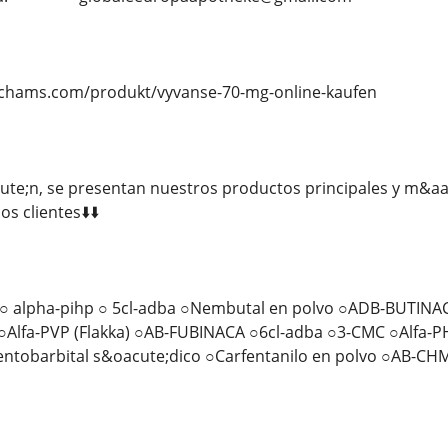
ychams.com/produkt/vyvanse-70-mg-online-kaufen
cute;n, se presentan nuestros productos principales y m&aa
s clientes⬇️⬇️
 alpha-pihp ○ 5cl-adba ○Nembutal en polvo ○ADB-BUTINAC
○Alfa-PVP (Flakka) ○AB-FUBINACA ○6cl-adba ○3-CMC ○Alfa-
ntobarbital s&oacute;dico ○Carfentanilo en polvo ○AB-CH