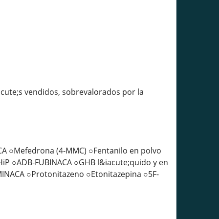
cute;s vendidos, sobrevalorados por la
A ○Mefedrona (4-MMC) ○Fentanilo en polvo
PHiP ○ADB-FUBINACA ○GHB l&iacute;quido y en
MINACA ○Protonitazeno ○Etonitazepina ○5F-