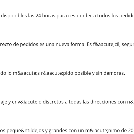
isponibles las 24 horas para responder a todos los pedidos
recto de pedidos es una nueva forma. Es f&aacute;cil, seg
do lo m&aacute;s r&aacute;pido posible y sin demoras.
je y env&iacute;o discretos a todas las direcciones con n
s peque&ntilde;os y grandes con un m&iacute;nimo de 20