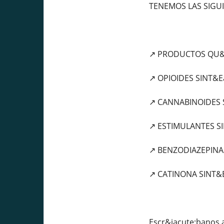
TENEMOS LAS SIGU
↗️ PRODUCTOS QU&I
↗️ OPIOIDES SINT&E
↗️ CANNABINOIDES 
↗️ ESTIMULANTES S
↗️ BENZODIAZEPINA
↗️ CATINONA SINT&
Escr&iacute;banos