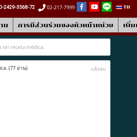
02-217-7999
0-2429-3568-72
TH
งาน
การมีส่วนร่วมของหัวหน้าหน่วย
เพิ่
 sin receta médica.
ica.
(77 อ่าน)
แจ้งลบ