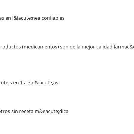
 en l&iacute;nea confiables
roductos (medicamentos) son de la mejor calidad farmac&e
te;s en 1 a 3 d&iacute;as
ros sin receta m&eacute;dica