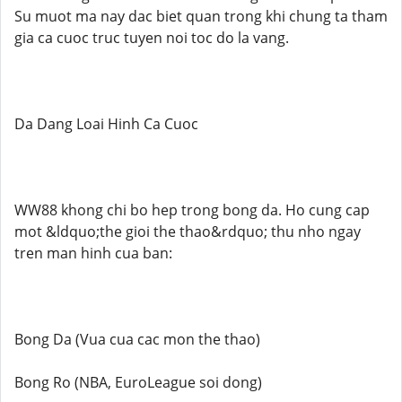
Su muot ma nay dac biet quan trong khi chung ta tham
gia ca cuoc truc tuyen noi toc do la vang.
Da Dang Loai Hinh Ca Cuoc
WW88 khong chi bo hep trong bong da. Ho cung cap
mot &ldquo;the gioi the thao&rdquo; thu nho ngay
tren man hinh cua ban:
Bong Da (Vua cua cac mon the thao)
Bong Ro (NBA, EuroLeague soi dong)