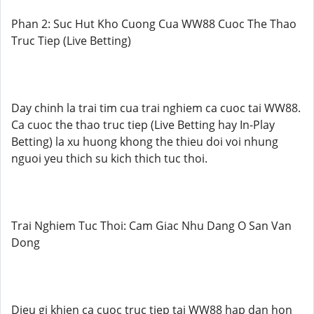
Phan 2: Suc Hut Kho Cuong Cua WW88 Cuoc The Thao
Truc Tiep (Live Betting)
Day chinh la trai tim cua trai nghiem ca cuoc tai WW88.
Ca cuoc the thao truc tiep (Live Betting hay In-Play
Betting) la xu huong khong the thieu doi voi nhung
nguoi yeu thich su kich thich tuc thoi.
Trai Nghiem Tuc Thoi: Cam Giac Nhu Dang O San Van
Dong
Dieu gi khien ca cuoc truc tiep tai WW88 hap dan hon