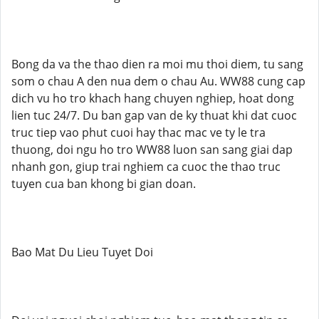
Bong da va the thao dien ra moi mu thoi diem, tu sang
som o chau A den nua dem o chau Au. WW88 cung cap
dich vu ho tro khach hang chuyen nghiep, hoat dong
lien tuc 24/7. Du ban gap van de ky thuat khi dat cuoc
truc tiep vao phut cuoi hay thac mac ve ty le tra
thuong, doi ngu ho tro WW88 luon san sang giai dap
nhanh gon, giup trai nghiem ca cuoc the thao truc
tuyen cua ban khong bi gian doan.
Bao Mat Du Lieu Tuyet Doi