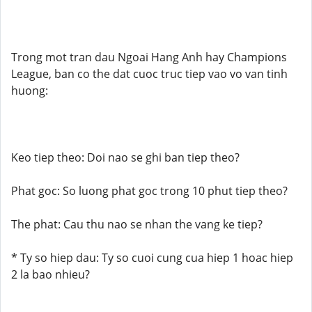
Trong mot tran dau Ngoai Hang Anh hay Champions
League, ban co the dat cuoc truc tiep vao vo van tinh
huong:
Keo tiep theo: Doi nao se ghi ban tiep theo?
Phat goc: So luong phat goc trong 10 phut tiep theo?
The phat: Cau thu nao se nhan the vang ke tiep?
* Ty so hiep dau: Ty so cuoi cung cua hiep 1 hoac hiep
2 la bao nhieu?