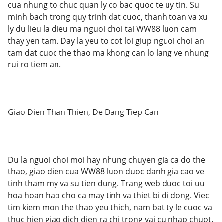
cua nhung to chuc quan ly co bac quoc te uy tin. Su
minh bach trong quy trinh dat cuoc, thanh toan va xu
ly du lieu la dieu ma nguoi choi tai WW88 luon cam
thay yen tam. Day la yeu to cot loi giup nguoi choi an
tam dat cuoc the thao ma khong can lo lang ve nhung
rui ro tiem an.
Giao Dien Than Thien, De Dang Tiep Can
Du la nguoi choi moi hay nhung chuyen gia ca do the
thao, giao dien cua WW88 luon duoc danh gia cao ve
tinh tham my va su tien dung. Trang web duoc toi uu
hoa hoan hao cho ca may tinh va thiet bi di dong. Viec
tim kiem mon the thao yeu thich, nam bat ty le cuoc va
thuc hien giao dich dien ra chi trong vai cu nhap chuot.