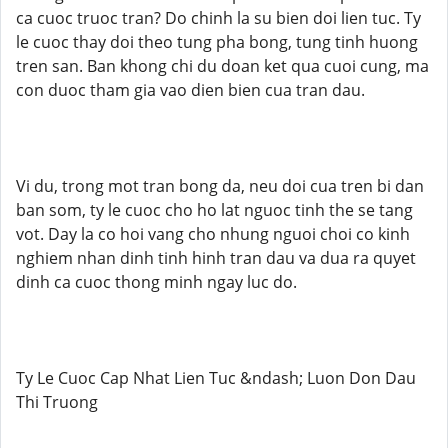
ca cuoc truoc tran? Do chinh la su bien doi lien tuc. Ty
le cuoc thay doi theo tung pha bong, tung tinh huong
tren san. Ban khong chi du doan ket qua cuoi cung, ma
con duoc tham gia vao dien bien cua tran dau.
Vi du, trong mot tran bong da, neu doi cua tren bi dan
ban som, ty le cuoc cho ho lat nguoc tinh the se tang
vot. Day la co hoi vang cho nhung nguoi choi co kinh
nghiem nhan dinh tinh hinh tran dau va dua ra quyet
dinh ca cuoc thong minh ngay luc do.
Ty Le Cuoc Cap Nhat Lien Tuc &ndash; Luon Don Dau
Thi Truong