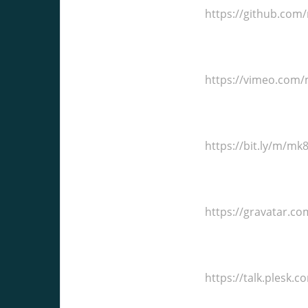
https://github.com
https://vimeo.com
https://bit.ly/m/mk
https://gravatar.c
https://talk.plesk