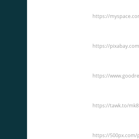
https://myspace.c
https://pixabay.co
https://www.goodr
https://tawk.to/mk
https://500px.com