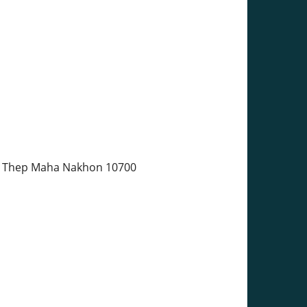
ng Thep Maha Nakhon 10700