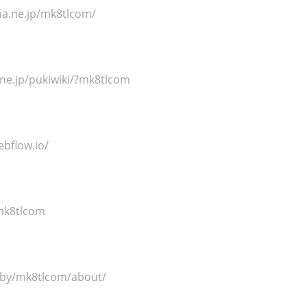
ena.ne.jp/mk8tlcom/
a.ne.jp/pukiwiki/?mk8tlcom
bflow.io/
/mk8tlcom
/by/mk8tlcom/about/