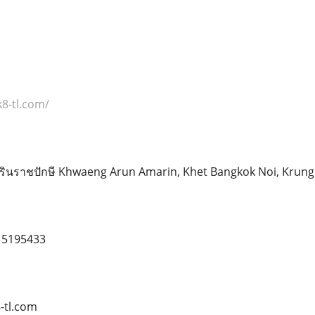
k8-tl.com/
ุมรินราชปักษี Khwaeng Arun Amarin, Khet Bangkok Noi, Kru
15195433
-tl.com