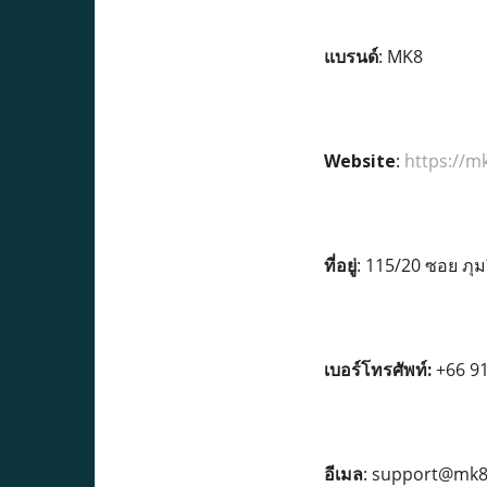
แบรนด์
: MK8
Website
:
https://m
ที่อยู่
: 115/20 ซอย ภ
เบอร์โทรศัพท์:
+66 9
อีเมล
: support@mk8