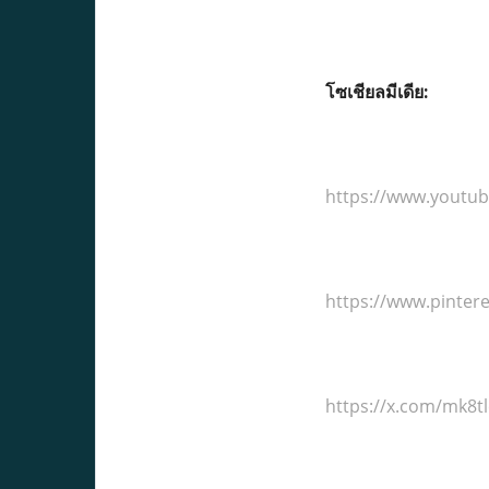
โซเชียลมีเดีย:
https://www.youtu
https://www.pinter
https://x.com/mk8t