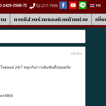
02-217-7999
0-2429-3568-72
TH
งาน
การมีส่วนร่วมของหัวหน้าหน่วย
เพิ่
แจ้งลบ
ันใจตลอด 24/7 สนุกกับการเดิมพันที่ปลอดภัย
มัครMK8