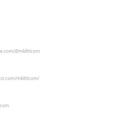
be.com/@mk8tlcom
est.com/mk8tlcom/
lcom