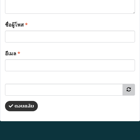
ชื่อผู้โพส
*
อีเมล
*
ตอบกลับ