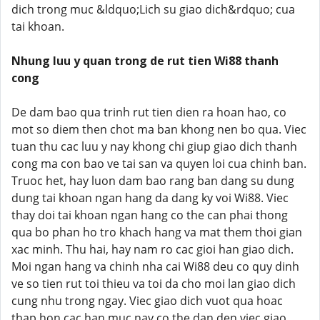
dich trong muc &ldquo;Lich su giao dich&rdquo; cua
tai khoan.
Nhung luu y quan trong de rut tien Wi88 thanh
cong
De dam bao qua trinh rut tien dien ra hoan hao, co
mot so diem then chot ma ban khong nen bo qua. Viec
tuan thu cac luu y nay khong chi giup giao dich thanh
cong ma con bao ve tai san va quyen loi cua chinh ban.
Truoc het, hay luon dam bao rang ban dang su dung
dung tai khoan ngan hang da dang ky voi Wi88. Viec
thay doi tai khoan ngan hang co the can phai thong
qua bo phan ho tro khach hang va mat them thoi gian
xac minh. Thu hai, hay nam ro cac gioi han giao dich.
Moi ngan hang va chinh nha cai Wi88 deu co quy dinh
ve so tien rut toi thieu va toi da cho moi lan giao dich
cung nhu trong ngay. Viec giao dich vuot qua hoac
thap hon cac han muc nay co the dan den viec giao