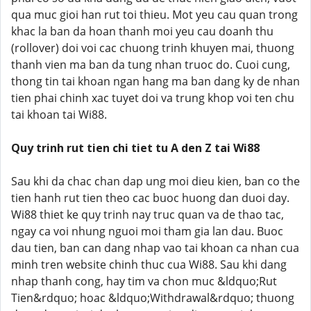
qua muc gioi han rut toi thieu. Mot yeu cau quan trong
khac la ban da hoan thanh moi yeu cau doanh thu
(rollover) doi voi cac chuong trinh khuyen mai, thuong
thanh vien ma ban da tung nhan truoc do. Cuoi cung,
thong tin tai khoan ngan hang ma ban dang ky de nhan
tien phai chinh xac tuyet doi va trung khop voi ten chu
tai khoan tai Wi88.
Quy trinh rut tien chi tiet tu A den Z tai Wi88
Sau khi da chac chan dap ung moi dieu kien, ban co the
tien hanh rut tien theo cac buoc huong dan duoi day.
Wi88 thiet ke quy trinh nay truc quan va de thao tac,
ngay ca voi nhung nguoi moi tham gia lan dau. Buoc
dau tien, ban can dang nhap vao tai khoan ca nhan cua
minh tren website chinh thuc cua Wi88. Sau khi dang
nhap thanh cong, hay tim va chon muc &ldquo;Rut
Tien&rdquo; hoac &ldquo;Withdrawal&rdquo; thuong