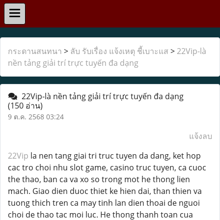
กระดานสนทนา
>
ลับ รับเรื่อง แจ้งเหตุ ชี้เบาะแส
>
22Vip-là
nền tảng giải trí trực tuyến đa dạng
22Vip-là nền tảng giải trí trực tuyến đa dạng
(150 อ่าน)
9 ต.ค. 2568 03:24
แจ้งลบ
22Vip
la nen tang giai tri truc tuyen da dang, ket hop
cac tro choi nhu slot game, casino truc tuyen, ca cuoc
the thao, ban ca va xo so trong mot he thong lien
mach. Giao dien duoc thiet ke hien dai, than thien va
tuong thich tren ca may tinh lan dien thoai de nguoi
choi de thao tac moi luc. He thong thanh toan cua