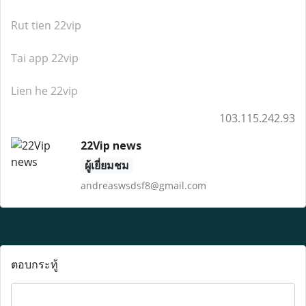
Rut tien 22vip
Tai app 22vip
Lien he 22vip
103.115.242.93
22Vip news
ผู้เยี่ยมชม
andreaswsdsf8@gmail.com
ตอบกระทู้