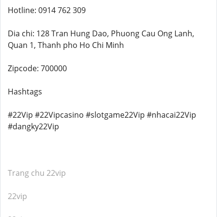
Hotline: 0914 762 309
Dia chi: 128 Tran Hung Dao, Phuong Cau Ong Lanh,
Quan 1, Thanh pho Ho Chi Minh
Zipcode: 700000
Hashtags
#22Vip #22Vipcasino #slotgame22Vip #nhacai22Vip
#dangky22Vip
Trang chu 22vip
22vip