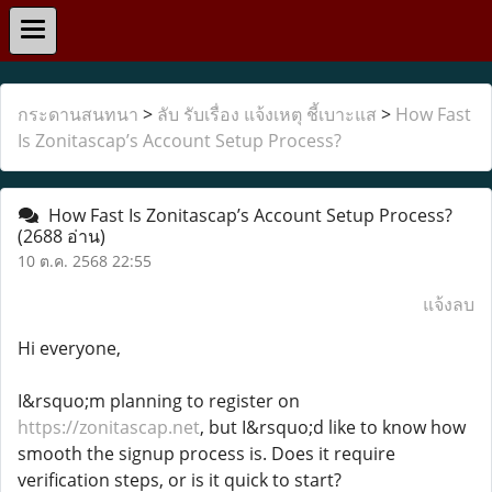
กระดานสนทนา
>
ลับ รับเรื่อง แจ้งเหตุ ชี้เบาะแส
>
How Fast
Is Zonitascap’s Account Setup Process?
How Fast Is Zonitascap’s Account Setup Process?
(2688 อ่าน)
10 ต.ค. 2568 22:55
แจ้งลบ
Hi everyone,
I&rsquo;m planning to register on
https://zonitascap.net
, but I&rsquo;d like to know how
smooth the signup process is. Does it require
verification steps, or is it quick to start?