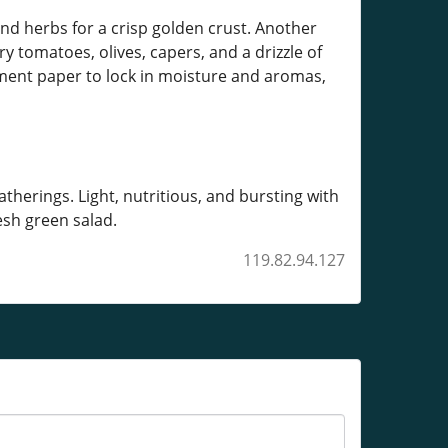
and herbs for a crisp golden crust. Another
 tomatoes, olives, capers, and a drizzle of
rchment paper to lock in moisture and aromas,
herings. Light, nutritious, and bursting with
resh green salad.
119.82.94.127