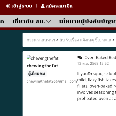
เข้าสู่ระบบ
สมัครสมาชิก
รก
เกี่ยวกับ สน.
นโยบายผู้บังคับบัญช
กระดานสนทนา
>
ลับ รับเรื่อง แจ้งเหตุ ชี้เบาะแส
>
Oven-Baked Red S
13 ต.ค. 2568 13:52
chewingthefat
ผู้เยี่ยมชม
If you&rsquo;re look
mild, flaky fish tak
chewingthefat96@gmail.com
fillets, oven-baked 
involves seasoning th
preheated oven at a