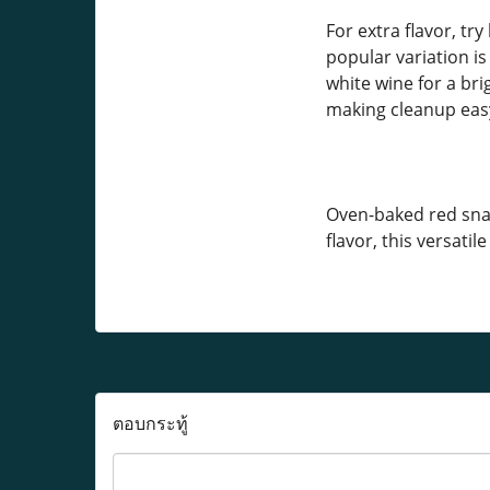
For extra flavor, tr
popular variation i
white wine for a bri
making cleanup eas
Oven-baked red snap
flavor, this versatil
ตอบกระทู้