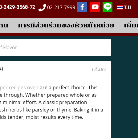
02-217-7999
0-2429-3568-72
TH
งาน
การมีส่วนร่วมของหัวหน้าหน่วย
เพิ่
f Flavor
น)
แจ้งลบ
per recipes oven
are a perfect choice. This
shine through. Whether prepared whole or as
s minimal effort. A classic preparation
resh herbs like parsley or thyme. Baking it in a
s tender, moist results every time.