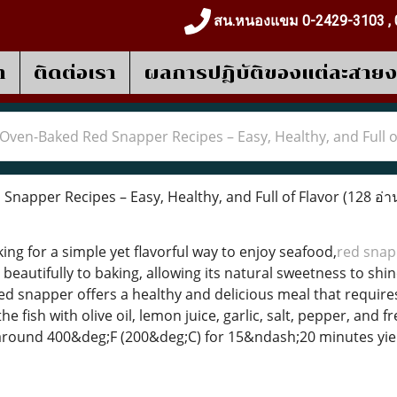
สน.หนองแขม 0-2429-3103 , 
า
ติดต่อเรา
ผลการปฎิบัติของแต่ละสาย
Oven-Baked Red Snapper Recipes – Easy, Healthy, and Full o
napper Recipes – Easy, Healthy, and Full of Flavor
(128 อ่า
ing for a simple yet flavorful way to enjoy seafood,
red snap
es beautifully to baking, allowing its natural sweetness to 
red snapper offers a healthy and delicious meal that require
e fish with olive oil, lemon juice, garlic, salt, pepper, and f
round 400&deg;F (200&deg;C) for 15&ndash;20 minutes yield