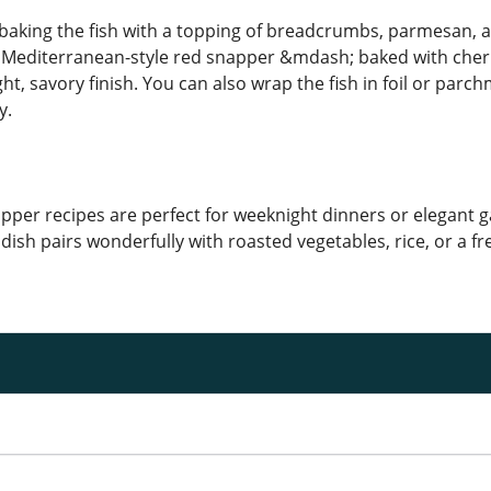
y baking the fish with a topping of breadcrumbs, parmesan, 
s Mediterranean-style red snapper &mdash; baked with cherry
ght, savory finish. You can also wrap the fish in foil or pa
y.
per recipes are perfect for weeknight dinners or elegant gat
e dish pairs wonderfully with roasted vegetables, rice, or a f