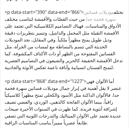
<p data-start="390" data-end="866">تختلف
موديلات فساتين
سهرة فخمة جدا
من حيث القصّات والأقمشة لتناسب مختلف
الأذواق والمناسبات. فهناك التصاميم الكلاسيكية التي تعتمد على
الأقمشة الثقيلة مثل المخمل والدانتيل، وتتميز بتطريزات دقيقة
وذيل طويل يمنح مظهراً ملكياً. وفي المقابل، نجد الموديلات
الحديثة التي تتسم بالبساطة مع لمسات من الجرأة، مثل
الفساتين المفتوحة من الظهر أو ذات الأكتاف المكشوفة. كما
تدخل الأقمشة الخفيفة كالحرير والشيفون في التصاميم العصرية
لتمنح الفستان انسيابية وأناقة ناعمة تعكس الأنوثة والجاذبية.
<p data-start="868" data-end="1227">أما الألوان فهي
عنصر لا يقل أهمية في إبراز جمال موديلات فساتين سهرة فخمة
جدا. فالألوان الداكنة مثل الأسود والكحلي تمنح مظهراً كلاسيكياً
راقياً، بينما الألوان الفاتحة كالذهبي، الوردي، والفضي تضيف
إشراقة أنثوية فريدة. كما ظهرت في السنوات الأخيرة صيحات
جديدة تعتمد على الألوان الميتاليك والتدرجات اللونية التي تضفي
طابعاً عصرياً مميزاً يناسب المناسبات الراقية.