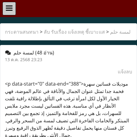
لمسة حلم
>
ลับ รับเรื่อง แจ้งเหตุ ชี้เบาะแส
>
กระดานสนทนา
(48 อ่าน)
لمسة حلم
13 ต.ค. 2568 23:23
แจ้งลบ
<p data-start="0" data-end="388">موديلات فساتين سهرة
فخمة جدا تمثل عنوان الجمال والأناقة في عالم الموضة، فهي
الخيار الأول لكل امرأة ترغب في التألق بإطلالة راقية تلفت
الأنظار في أي مناسبة. هذه الفساتين ليست مجرد ملابس
للسهرات، بل هي رمز للفخامة والتميز، إذ تجمع بين التصميم
المبتكر والخامات الفاخرة التي تضيف لمسة من السحر والرقي.
كل فستان منها يحمل تفاصيل دقيقة تُظهر الذوق الرفيع وتبرز
جمال الأنثى بطريقة راقية ومبهرة.