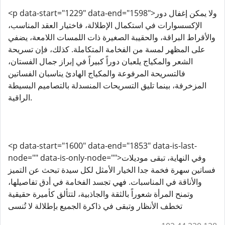
<p data-start="1229" data-end="1598">ولا يمكن إغفال دور
الإكسسوارات في استكمال الإطلالة، فاختيار العقد المناسب،
والأقراط البراقة، والحقيبة الصغيرة ذات اللمسات اللامعة، يضفي
على المظهر لمسة من الفخامة المتكاملة. كذلك، فإن تسريحة
الشعر والمكياج يلعبان دوراً كبيراً في إبراز جمال الفستان،
فالتسريحة المرفوعة والمكياج الهادئ يناسبان الفساتين
المزخرفة، بينما تليق التسريحات المنسدلة بالتصاميم البسيطة
الراقية.
<p data-start="1600" data-end="1853" data-is-last-
node="" data-is-only-node="">وفي النهاية، تبقى موديلات
فساتين سهرة فخمة جدا الخيار الأمثل لكل سيدة تبحث عن التميز
والأناقة في المناسبات. فهي تجسد الفخامة في أدق تفاصيلها،
وتمنح المرأة شعوراً بالثقة والجاذبية، لتتألق كأميرة حقيقية
تخطف الأنظار وتبقى في ذاكرة الجميع بإطلالة لا تُنسى