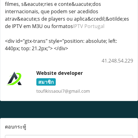
filmes, s&eacute;ries e conte&uacute;dos
internacionais, que podem ser acedidos
atrav&eacute;s de players ou aplica&ccedil;&otilde;es
de IPTV em M3U ou formatos
IPTV Portugal
<div id="gtx-trans" style="position: absolute; left:
440px; top: 21.2px;"> </div>
41.248.54.229
Website developer
สมาชิก
toufikissaoui7@gmail.com
ตอบกระทู้