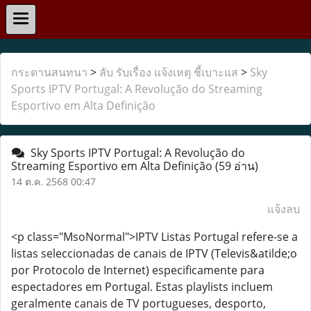
กระดานสนทนา
>
ลับ รับเรื่อง แจ้งเหตุ ชี้เบาะแส
>
Sky
Sports IPTV Portugal: A Revolução do Streaming
Esportivo em Alta Definição
Sky Sports IPTV Portugal: A Revolução do
Streaming Esportivo em Alta Definição
(59 อ่าน)
14 ต.ค. 2568 00:47
แจ้งลบ
<p class="MsoNormal">IPTV Listas Portugal refere-se a
listas seleccionadas de canais de IPTV (Televis&atilde;o
por Protocolo de Internet) especificamente para
espectadores em Portugal. Estas playlists incluem
geralmente canais de TV portugueses, desporto,