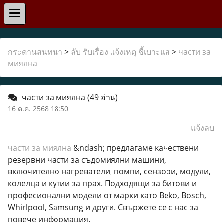
กระดานสนทนา
>
ลับ รับเรื่อง แจ้งเหตุ ชี้เบาะแส
>
части за
миялна
части за миялна
(49 อ่าน)
16 ต.ค. 2568 18:50
แจ้งลบ
части за миялна
&ndash; предлагаме качествени
резервни части за съдомиялни машини,
включително нагреватели, помпи, сензори, модули,
колелца и кутии за прах. Подходящи за битови и
професионални модели от марки като Beko, Bosch,
Whirlpool, Samsung и други. Свържете се с нас за
повече информация.