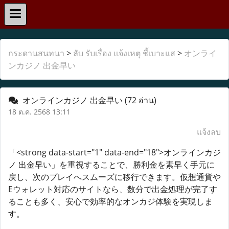
กระดานสนทนา
>
ลับ รับเรื่อง แจ้งเหตุ ชี้เบาะแส
>
オンライ
ンカジノ 出金早い
オンラインカジノ 出金早い
(72 อ่าน)
18 ต.ค. 2568 13:11
แจ้งลบ
「<strong data-start="1" data-end="18">オンラインカジ
ノ 出金早い」を重視することで、勝利金を素早く手元に
戻し、次のプレイへスムーズに移行できます。仮想通貨や
Eウォレット対応のサイトなら、数分で出金処理が完了す
ることも多く、安心で効率的なオンカジ体験を実現しま
す。