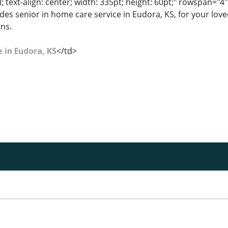
l; text-align: center; width: 335pt; height: 60pt;" rowspan="
es senior in home care service in Eudora, KS, for your loved
ns.
 in Eudora, KS
</td>