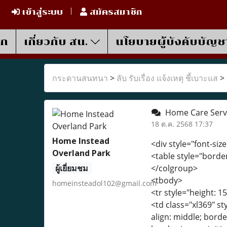
เข้าสู่ระบบ
สมัครสมาชิก
รก
เกี่ยวกับ สน.
นโยบายผู้บังคับบัญช
กระดานสนทนา
>
ลับ รับเรื่อง แจ้งเหตุ ชี้เบาะแส
>
Home Care Servi
18 ต.ค. 2568 17:37
Home Instead
<div style="font-s
Overland Park
<table style="border
ผู้เยี่ยมชม
</colgroup>
<tbody>
homeinsteadol102@gmail.com
<tr style="height: 15
<td class="xl369" sty
align: middle; borde