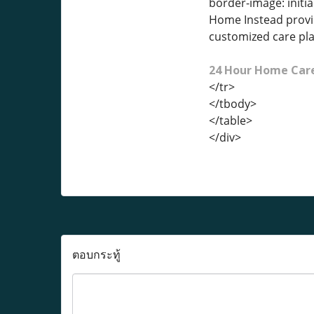
border-image: initia
Home Instead provid
customized care pla
24 Hour Home Care
</tr>
</tbody>
</table>
</div>
ตอบกระทู้