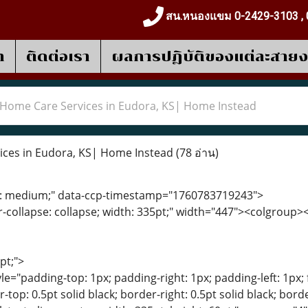
สน.หนองแขม 0-2429-3103 , 
า
ติดต่อเรา
ผลการปฎิบัติของแต่ละสาย
Home Care Services in Eudora, KS| Home Instead
ces in Eudora, KS| Home Instead
(78 อ่าน)
ize: medium;" data-ccp-timestamp="1760783719243">
-collapse: collapse; width: 335pt;" width="447"><colgroup><
pt;">
le="padding-top: 1px; padding-right: 1px; padding-left: 1px; fon
r-top: 0.5pt solid black; border-right: 0.5pt solid black; bord