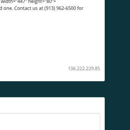
4" width="447" height="80">
 one. Contact us at (913) 962-6500 for
106.222.229.85