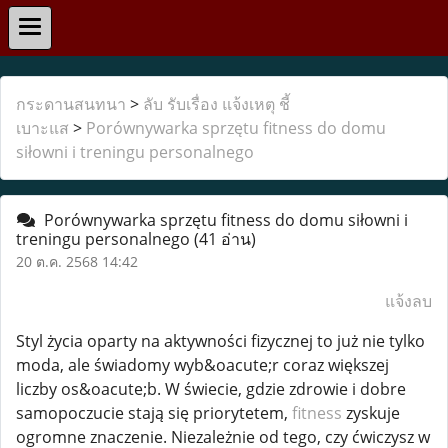
กระดานสนทนา
>
ลับ รับเรื่อง แจ้งเหตุ ชี้
เบาะแส
>
Porównywarka sprzętu fitness do domu
siłowni i treningu personalnego
Porównywarka sprzętu fitness do domu siłowni i
treningu personalnego
(41 อ่าน)
20 ต.ค. 2568 14:42
แจ้งลบ
Styl życia oparty na aktywności fizycznej to już nie tylko
moda, ale świadomy wyb&oacute;r coraz większej
liczby os&oacute;b. W świecie, gdzie zdrowie i dobre
samopoczucie stają się priorytetem,
fitness
zyskuje
ogromne znaczenie. Niezależnie od tego, czy ćwiczysz w