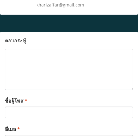
kharizaffar@gmail.com
ตอบกระทู้
ชื่อผู้โพส
*
อีเมล
*