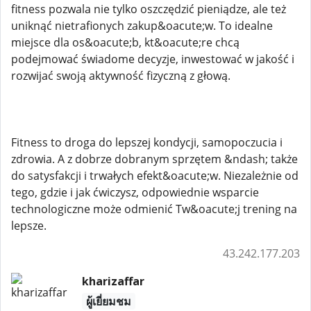
fitness pozwala nie tylko oszczędzić pieniądze, ale też
uniknąć nietrafionych zakup&oacute;w. To idealne
miejsce dla os&oacute;b, kt&oacute;re chcą
podejmować świadome decyzje, inwestować w jakość i
rozwijać swoją aktywność fizyczną z głową.
Fitness to droga do lepszej kondycji, samopoczucia i
zdrowia. A z dobrze dobranym sprzętem &ndash; także
do satysfakcji i trwałych efekt&oacute;w. Niezależnie od
tego, gdzie i jak ćwiczysz, odpowiednie wsparcie
technologiczne może odmienić Tw&oacute;j trening na
lepsze.
43.242.177.203
kharizaffar
ผู้เยี่ยมชม