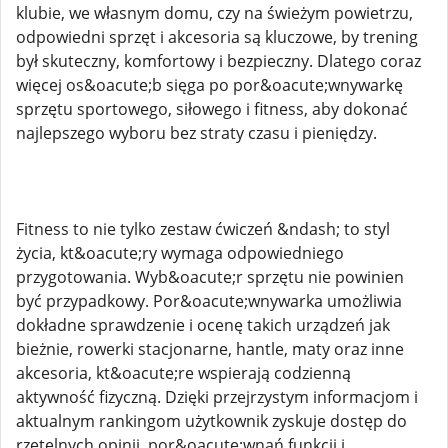
klubie, we własnym domu, czy na świeżym powietrzu,
odpowiedni sprzęt i akcesoria są kluczowe, by trening
był skuteczny, komfortowy i bezpieczny. Dlatego coraz
więcej os&oacute;b sięga po por&oacute;wnywarkę
sprzętu sportowego, siłowego i fitness, aby dokonać
najlepszego wyboru bez straty czasu i pieniędzy.
Fitness to nie tylko zestaw ćwiczeń &ndash; to styl
życia, kt&oacute;ry wymaga odpowiedniego
przygotowania. Wyb&oacute;r sprzętu nie powinien
być przypadkowy. Por&oacute;wnywarka umożliwia
dokładne sprawdzenie i ocenę takich urządzeń jak
bieżnie, rowerki stacjonarne, hantle, maty oraz inne
akcesoria, kt&oacute;re wspierają codzienną
aktywność fizyczną. Dzięki przejrzystym informacjom i
aktualnym rankingom użytkownik zyskuje dostęp do
rzetelnych opinii, por&oacute;wnań funkcji i