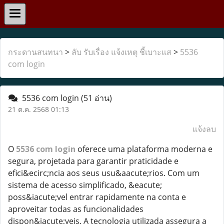
กระดานสนทนา
>
ลับ รับเรื่อง แจ้งเหตุ ชี้เบาะแส
>
5536
com login
5536 com login
(51 อ่าน)
21 ต.ค. 2568 01:13
แจ้งลบ
O
5536 com login
oferece uma plataforma moderna e
segura, projetada para garantir praticidade e
efici&ecirc;ncia aos seus usu&aacute;rios. Com um
sistema de acesso simplificado, &eacute;
poss&iacute;vel entrar rapidamente na conta e
aproveitar todas as funcionalidades
dispon&iacute;veis. A tecnologia utilizada assegura a