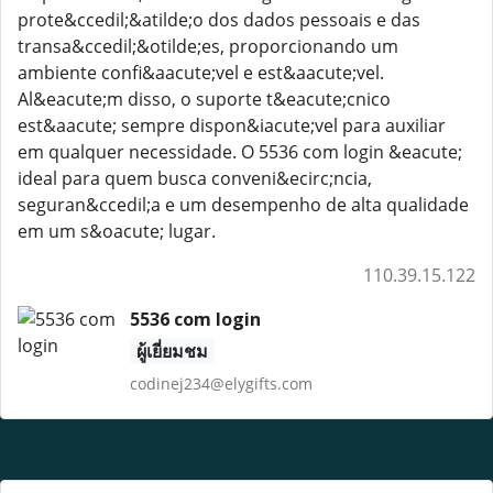
prote&ccedil;&atilde;o dos dados pessoais e das
transa&ccedil;&otilde;es, proporcionando um
ambiente confi&aacute;vel e est&aacute;vel.
Al&eacute;m disso, o suporte t&eacute;cnico
est&aacute; sempre dispon&iacute;vel para auxiliar
em qualquer necessidade. O 5536 com login &eacute;
ideal para quem busca conveni&ecirc;ncia,
seguran&ccedil;a e um desempenho de alta qualidade
em um s&oacute; lugar.
110.39.15.122
5536 com login
ผู้เยี่ยมชม
codinej234@elygifts.com