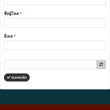
ชื่อผู้โพส
*
อีเมล
*
ตอบกลับ