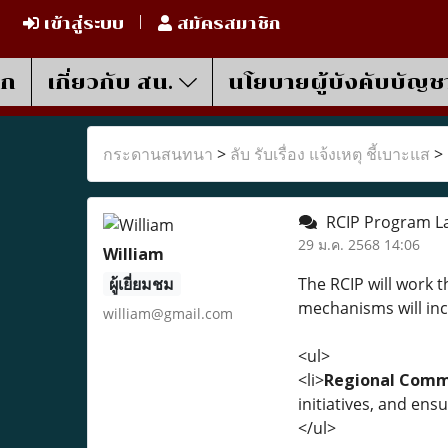
เข้าสู่ระบบ
สมัครสมาชิก
รก
เกี่ยวกับ สน.
นโยบายผู้บังคับบัญช
กระดานสนทนา
>
ลับ รับเรื่อง แจ้งเหตุ ชี้เบาะแส
>
RCIP Program La
29 ม.ค. 2568 14:06
William
ผู้เยี่ยมชม
The RCIP will work 
mechanisms will inc
william@gmail.com
<ul>
<li>
Regional Comm
initiatives, and ens
</ul>