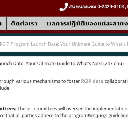
สน.หนองแขม 0-2429-3103 , 
า
ติดต่อเรา
ผลการปฎิบัติของแต่ละสาย
RCIP Program Launch Date: Your Ultimate Guide to What’s 
unch Date: Your Ultimate Guide to What’s Next
(247 อ่าน)
through various mechanisms to foster
RCIP date
collabora
lude:
ittees:
These committees will oversee the implementation 
ure that all parties adhere to the program&rsquo;s guideline