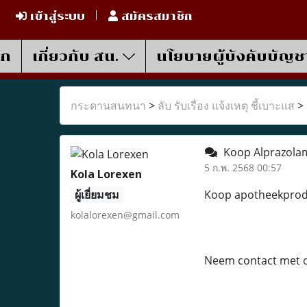
เข้าสู่ระบบ
สมัครสมาชิก
รก
เกี่ยวกับ สน.
นโยบายผู้บังคับบัญช
กระดานสนทนา
>
ลับ รับเรื่อง แจ้งเหตุ ชี้เบาะแส
>
Koop Alprazolam
5 ก.พ. 2568 00:57
Kola Lorexen
ผู้เยี่ยมชม
Koop apotheekprodu
kolalorexen@gmail.com
Neem contact met o