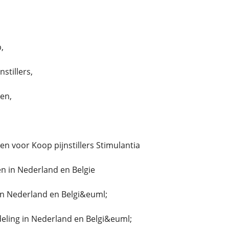
,
stillers,
len,
llen voor Koop pijnstillers Stimulantia
n in Nederland en Belgie
in Nederland en Belgi&euml;
ing in Nederland en Belgi&euml;