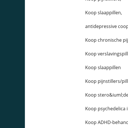
Koop slaappillen,
antidepressive coop
Koop chronische pijn
Koop verslavingspil
Koop slaappillen
Koop pijnstillers/pi
Koop stero&iuml;de
Koop psychedelica 
Koop ADHD-behandel