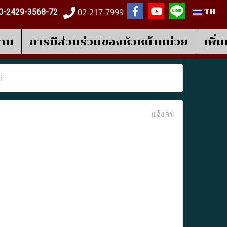
02-217-7999
0-2429-3568-72
TH
งาน
การมีส่วนร่วมของหัวหน้าหน่วย
เพิ่
ë
แจ้งลบ