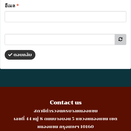
อีเมล
*
ตอบกลับ
Contact us
สถานีตำรวจนครบาลหนองแขม
เลขที่ 44 หมู่ 8 ถนนบางบอน 5 แขวงหนองแขม เขต
หนองแขม กรุงเทพฯ 10160