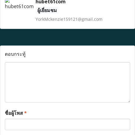
hubet61com
ผู้เยี่ยมชม
YorkMckenzie159121@gmail.com
ตอบกระทู้
ชื่อผู้โพส
*