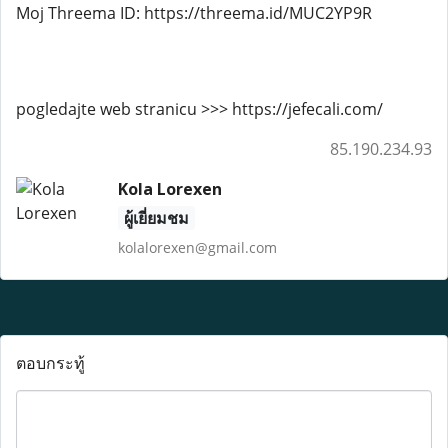
Moj Threema ID: https://threema.id/MUC2YP9R
pogledajte web stranicu >>> https://jefecali.com/
85.190.234.93
Kola Lorexen
ผู้เยี่ยมชม
kolalorexen@gmail.com
ตอบกระทู้