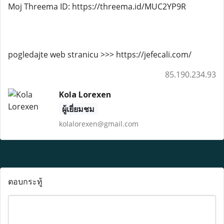
Moj Threema ID: https://threema.id/MUC2YP9R
pogledajte web stranicu >>> https://jefecali.com/
85.190.234.93
Kola Lorexen
ผู้เยี่ยมชม
kolalorexen@gmail.com
ตอบกระทู้