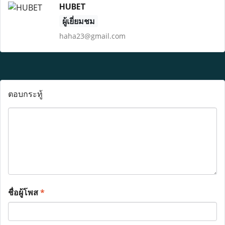
HUBET
ผู้เยี่ยมชม
haha23@gmail.com
ตอบกระทู้
ชื่อผู้โพส
*