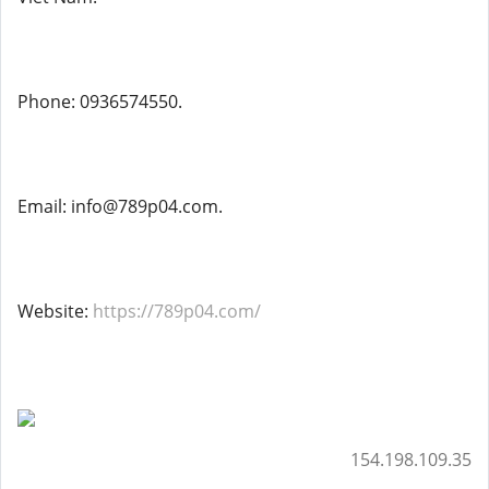
Phone: 0936574550.
Email: info@789p04.com.
Website:
https://789p04.com/
154.198.109.35