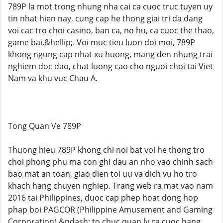
789P la mot trong nhung nha cai ca cuoc truc tuyen uy
tin nhat hien nay, cung cap he thong giai tri da dang
voi cac tro choi casino, ban ca, no hu, ca cuoc the thao,
game bai,&hellip;. Voi muc tieu luon doi moi, 789P
khong ngung cap nhat xu huong, mang den nhung trai
nghiem doc dao, chat luong cao cho nguoi choi tai Viet
Nam va khu vuc Chau A.
Tong Quan Ve 789P
Thuong hieu 789P khong chi noi bat voi he thong tro
choi phong phu ma con ghi dau an nho vao chinh sach
bao mat an toan, giao dien toi uu va dich vu ho tro
khach hang chuyen nghiep. Trang web ra mat vao nam
2016 tai Philippines, duoc cap phep hoat dong hop
phap boi PAGCOR (Philippine Amusement and Gaming
Corporation) &ndash; to chuc quan ly ca cuoc hang