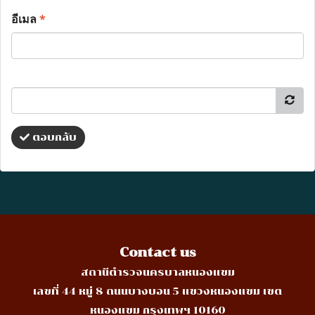
อีเมล
*
ตอบกลับ
Contact us
สถานีตำรวจนครบาลหนองแขม
เลขที่ 44 หมู่ 8 ถนนบางบอน 5 แขวงหนองแขม เขต
หนองแขม กรุงเทพฯ 10160