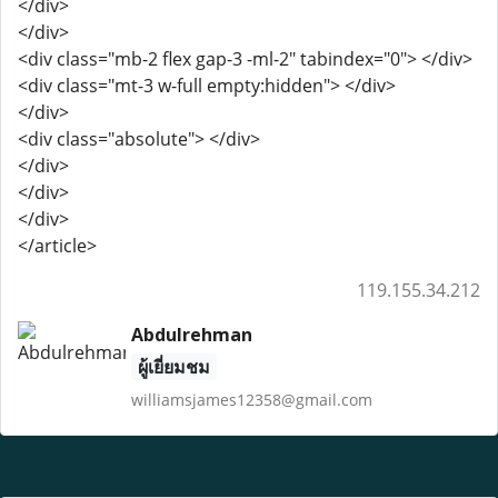
</div>
</div>
<div class="mb-2 flex gap-3 -ml-2" tabindex="0"> </div>
<div class="mt-3 w-full empty:hidden"> </div>
</div>
<div class="absolute"> </div>
</div>
</div>
</div>
</article>
119.155.34.212
Abdulrehman
ผู้เยี่ยมชม
williamsjames12358@gmail.com