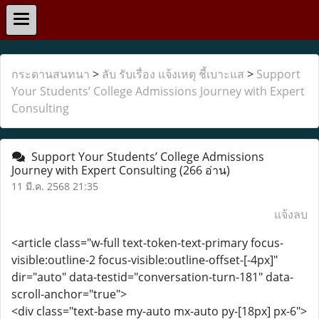
กระดานสนทนา
>
ลับ รับเรื่อง แจ้งเหตุ ชี้เบาะแส
>
Support
Your Students’ College Admissions Journey with Expert
Consulting
Support Your Students’ College Admissions
Journey with Expert Consulting
(266 อ่าน)
11 มี.ค. 2568 21:35
แจ้งลบ
<article class="w-full text-token-text-primary focus-
visible:outline-2 focus-visible:outline-offset-[-4px]"
dir="auto" data-testid="conversation-turn-181" data-
scroll-anchor="true">
<div class="text-base my-auto mx-auto py-[18px] px-6">