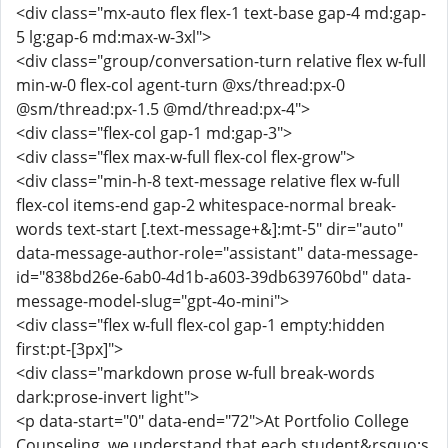
<div class="mx-auto flex flex-1 text-base gap-4 md:gap-
5 lg:gap-6 md:max-w-3xl">
<div class="group/conversation-turn relative flex w-full
min-w-0 flex-col agent-turn @xs/thread:px-0
@sm/thread:px-1.5 @md/thread:px-4">
<div class="flex-col gap-1 md:gap-3">
<div class="flex max-w-full flex-col flex-grow">
<div class="min-h-8 text-message relative flex w-full
flex-col items-end gap-2 whitespace-normal break-
words text-start [.text-message+&]:mt-5" dir="auto"
data-message-author-role="assistant" data-message-
id="838bd26e-6ab0-4d1b-a603-39db639760bd" data-
message-model-slug="gpt-4o-mini">
<div class="flex w-full flex-col gap-1 empty:hidden
first:pt-[3px]">
<div class="markdown prose w-full break-words
dark:prose-invert light">
<p data-start="0" data-end="72">At Portfolio College
Counseling, we understand that each student&rsquo;s