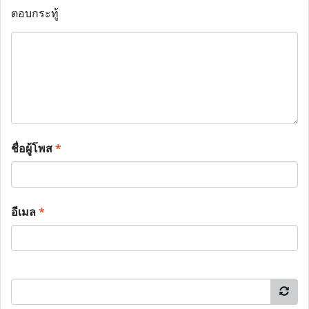
ตอบกระทู้
ชื่อผู้โพส
*
อีเมล
*