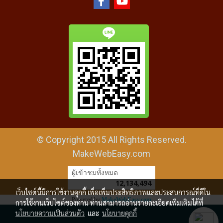
© Copyright 2015 All Rights Reserved.
MakeWebEasy.com
ผู้เข้าชมทั้งหมด
12,134,494
เว็บไซต์นี้มีการใช้งานคุกกี้ เพื่อเพิ่มประสิทธิภาพและประสบการณ์ที่ดีใน
Powered by
MakeWebEasy.com
การใช้งานเว็บไซต์ของท่าน ท่านสามารถอ่านรายละเอียดเพิ่มเติมได้ที่
นโยบายความเป็นส่วนตัว
และ
นโยบายคุกกี้