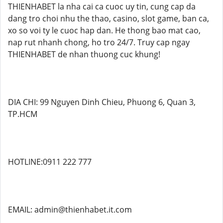
THIENHABET la nha cai ca cuoc uy tin, cung cap da
dang tro choi nhu the thao, casino, slot game, ban ca,
xo so voi ty le cuoc hap dan. He thong bao mat cao,
nap rut nhanh chong, ho tro 24/7. Truy cap ngay
THIENHABET de nhan thuong cuc khung!
DIA CHI: 99 Nguyen Dinh Chieu, Phuong 6, Quan 3,
TP.HCM
HOTLINE:0911 222 777
EMAIL: admin@thienhabet.it.com