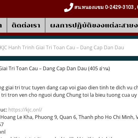
สน.หนองแขม 0-2429-3103 , 
า
ติดต่อเรา
ผลการปฎิบัติของแต่ละสาย
KJC Hanh Trinh Giai Tri Toan Cau – Dang Cap Dan Dau
Giai Tri Toan Cau – Dang Cap Dan Dau
(405 อ่าน)
 giai tri truc tuyen dang cap voi giao dien tinh te dich v
 tri tron ven cho nguoi dung Chung toi la bieu tuong cua uy 
huc:
https://kjc.onl/
D Hoang Le Kha, Phuong 9, Quan 6, Thanh pho Ho Chi Minh,
57
onl