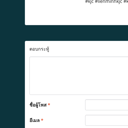
#kjc #lienminhkjc #k
ตอบกระทู้
ชื่อผู้โพส
*
อีเมล
*