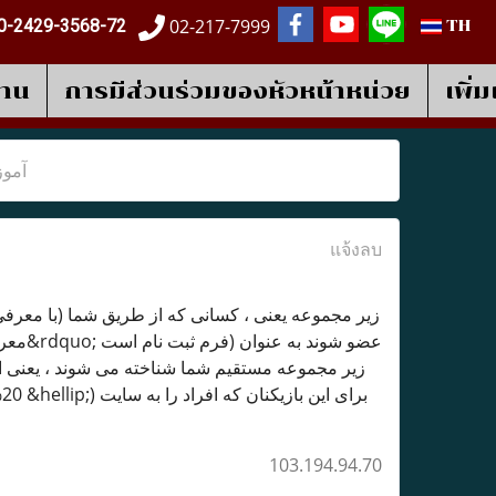
02-217-7999
0-2429-3568-72
TH
งาน
การมีส่วนร่วมของหัวหน้าหน่วย
เพิ่
آموز
แจ้งลบ
زیر مجموعه یعنی ، کسانی که از طریق شما (با معرف
زیر مجموعه مستقیم شما شناخته می شوند ، یعنی اف
103.194.94.70