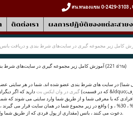
สน.หนองแขม 0-2429-3103 , 
า
ติดต่อเรา
ผลการปฎิบัติของแต่ละสาย
ش کامل زیر مجموعه گیری در سایت‌های شرط بندی و دریافت بانس
آموزش کامل زیر مجموعه گیری در سایت‌های شرط بندی و دریافت بانس
(221 อ่าน)
ی شما) در سایت های شرط بندی عضو شده اند. شما در هر سایتی عضو
گیری در وان ایکس بت
o;معرف&rdquo; فرم ثبت نام است) عضو شوند به عنوان
رادی که با معرفی شما و از طریق شما وارد سایتی می شوند که شما 
واقع در زیر مجموع شما در همان سایت قرار می گیرند &hellip;) برای این بازیکنان که افراد را به سایت
دعوت می کنند ، بانس (مقداری از پول فردی که از طریق شما وارد سایت شده) می دهد.