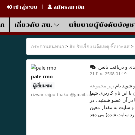
เข้าสู่ระบบ
สมัครสมาชิก
รก
เกี่ยวกับ สน.
นโยบายผู้บังคับบัญช
กระดานสนทนา
>
ลับ รับเรื่อง แจ้งเหตุ ชี้เบาะแส
>
21 มี.ค. 2568 01:19
pale rmo
ผู้เยี่ยมชม
زیر مجموعه
 شوید نام
دارید که اگر دیگران با این نام کاربری شما (که در قسمت &ldqu
rizwanrajputthakur@gmail.com
در آن عضو هستید ، در
 ، و سایت به مقدار معین ( 20% ، 30% ، و