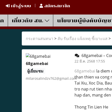
เข้าสู่ระบบ
สมัครสมาชิก
รก
เกี่ยวกับ สน.
นโยบายผู้บังคับบัญช
กระดานสนทนา
>
ลับ รับเรื่อง แจ้งเหตุ ชี้เบาะแส
>
68gamebai – Co
22 มี.ค. 2568 17:55
68gamebai
ผู้เยี่ยมชม
68gamebai
la diem 
than thien va cong 
milarosalindzv762@gmail.com
Tai Xiu, Xoc Dia, B
tro nap rut tien nh
hap dan, mang den 
Thong Tin Lien He