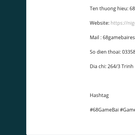
Ten thuong hieu: 6
Website:
https://ni
Mail : 68gamebaire
So dien thoai: 0335
Dia chi: 264/3 Trin
Hashtag
#68GameBai #GameB