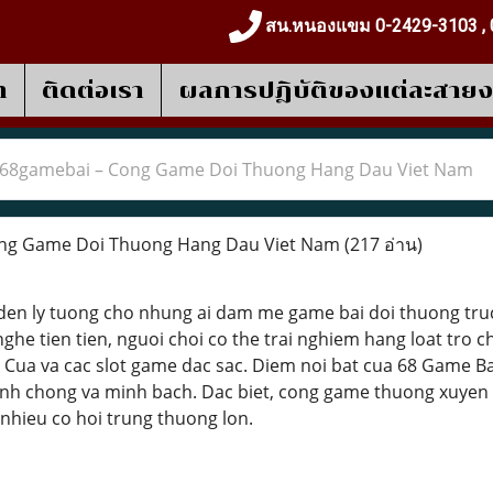
สน.หนองแขม 0-2429-3103 , 
า
ติดต่อเรา
ผลการปฎิบัติของแต่ละสาย
68gamebai – Cong Game Doi Thuong Hang Dau Viet Nam
ng Game Doi Thuong Hang Dau Viet Nam
(217 อ่าน)
den ly tuong cho nhung ai dam me game bai doi thuong truc 
nghe tien tien, nguoi choi co the trai nghiem hang loat tro
au Cua va cac slot game dac sac. Diem noi bat cua 68 Game Ba
anh chong va minh bach. Dac biet, cong game thuong xuyen 
nhieu co hoi trung thuong lon.