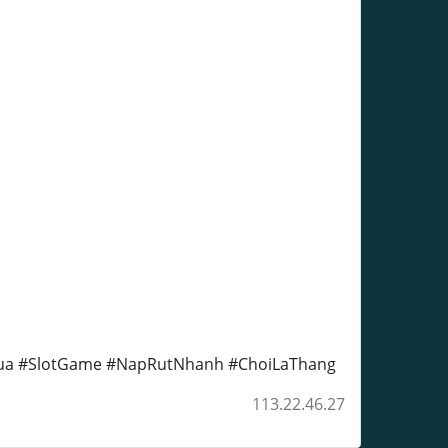
Cua #SlotGame #NapRutNhanh #ChoiLaThang
113.22.46.27