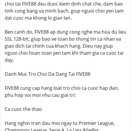
choi tai FIVE88 deu duoc kiem dinh chat che, dam bao
tinh cong bang va minh bach, giup nguoi choi yen tam
dat cuoc ma khong lo gian lan.
Ben canh do, FIVE88 ap dung cong nghe ma hoa du lieu
SSL 128-bit, giup bao ve toan bo thong tin ca nhan va
giao dich tai chinh cua khach hang. Dieu nay giup
nguoi choi hoan toan yen tam khi tham gia ca cuoc tai
day.
Danh Muc Tro Choi Da Dang Tai FIVE88
FIVE88 cung cap hang loat tro choi ca cuoc hap dan,
phu hop voi moi nhu cau giai tri:
Ca cuoc the thao
Hang nghin tran dau moi ngay tu Premier League,
Champions League, Serie A, La Liga,&hellip;