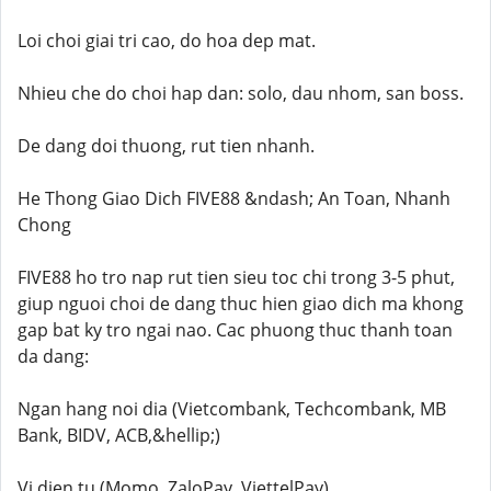
Loi choi giai tri cao, do hoa dep mat.
Nhieu che do choi hap dan: solo, dau nhom, san boss.
De dang doi thuong, rut tien nhanh.
He Thong Giao Dich FIVE88 &ndash; An Toan, Nhanh
Chong
FIVE88 ho tro nap rut tien sieu toc chi trong 3-5 phut,
giup nguoi choi de dang thuc hien giao dich ma khong
gap bat ky tro ngai nao. Cac phuong thuc thanh toan
da dang:
Ngan hang noi dia (Vietcombank, Techcombank, MB
Bank, BIDV, ACB,&hellip;)
Vi dien tu (Momo, ZaloPay, ViettelPay)