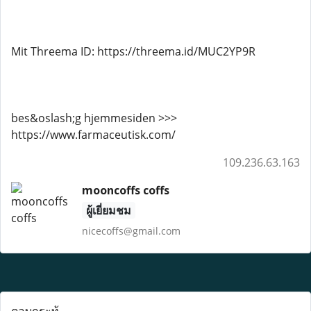
Mit Threema ID: https://threema.id/MUC2YP9R
bes&oslash;g hjemmesiden >>>
https://www.farmaceutisk.com/
109.236.63.163
mooncoffs coffs
ผู้เยี่ยมชม
nicecoffs@gmail.com