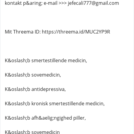
kontakt p&aring; e-mail >>> jefecali777@gmail.com
Mit Threema ID: https://threema.id/MUC2YP9R
K&oslash;b smertestillende medicin,
K&oslash;b sovemedicin,
K&oslash;b antidepressiva,
K&oslash;b kronisk smertestillende medicin,
K&oslash;b afh&aelig;ngighed piller,
K&oslash;b sovemedicin