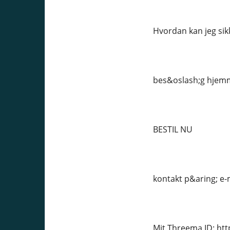
Hvordan kan jeg sikk
bes&oslash;g hjemm
BESTIL NU
kontakt p&aring; e-
Mit Threema ID: ht