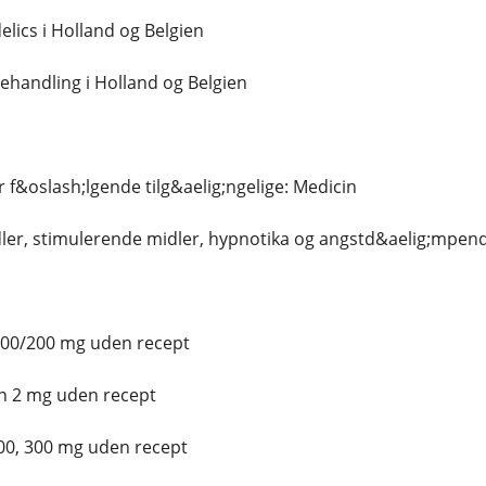
lics i Holland og Belgien
handling i Holland og Belgien
er f&oslash;lgende tilg&aelig;ngelige: Medicin
ler, stimulerende midler, hypnotika og angstd&aelig;mpen
100/200 mg uden recept
n 2 mg uden recept
00, 300 mg uden recept