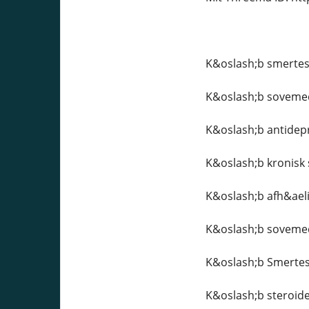
K&oslash;b smertest
K&oslash;b sovemed
K&oslash;b antidepr
K&oslash;b kronisk 
K&oslash;b afh&aeli
K&oslash;b soveme
K&oslash;b Smertest
K&oslash;b steroide