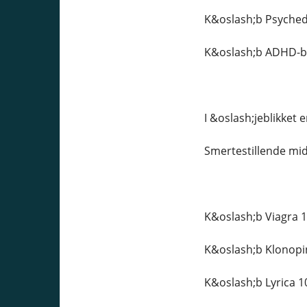
K&oslash;b Psychede
K&oslash;b ADHD-be
I &oslash;jeblikket 
Smertestillende mid
K&oslash;b Viagra 
K&oslash;b Klonopi
K&oslash;b Lyrica 1