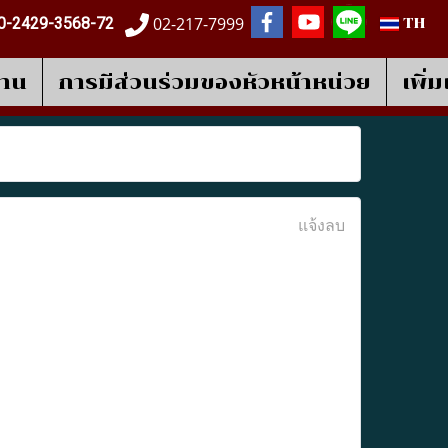
02-217-7999
0-2429-3568-72
TH
งาน
การมีส่วนร่วมของหัวหน้าหน่วย
เพิ่
แจ้งลบ