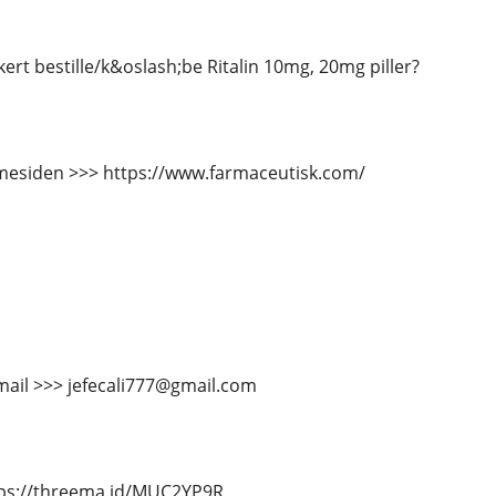
ert bestille/k&oslash;be Ritalin 10mg, 20mg piller?
esiden >>> https://www.farmaceutisk.com/
mail >>> jefecali777@gmail.com
tps://threema.id/MUC2YP9R