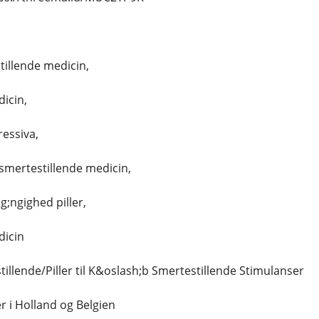
illende medicin,
icin,
essiva,
smertestillende medicin,
g;ngighed piller,
dicin
illende/Piller til K&oslash;b Smertestillende Stimulanser
r i Holland og Belgien