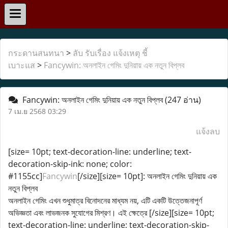
กระดานสนทนา
>
ลับ รับเรื่อง แจ้งเหตุ ชี้
เบาะแส
>
Fancywin: অনলাইন গেমিং দুনিয়ায় এক নতুন বিপ্লব
Fancywin: অনলাইন গেমিং দুনিয়ায় এক নতুন বিপ্লব
(247 อ่าน)
7 เม.ย 2568 03:29
แจ้งลบ
[size= 10pt; text-decoration-line: underline; text-
decoration-skip-ink: none; color:
#1155cc]
Fancywin
[/size][size= 10pt]: অনলাইন গেমিং দুনিয়ায় এক
নতুন বিপ্লব
অনলাইন গেমিং এখন শুধুমাত্র বিনোদনের মাধ্যম নয়, এটি একটি উত্তেজনাপূর্ণ
অভিজ্ঞতা এবং লাভজনক সুযোগের মিশ্রণ। এই ক্ষেত্রে [/size][size= 10pt;
text-decoration-line: underline; text-decoration-skip-