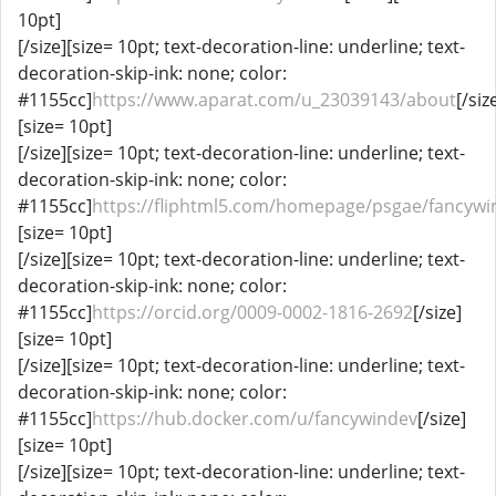
10pt]
[/size][size= 10pt; text-decoration-line: underline; text-
decoration-skip-ink: none; color:
#1155cc]
https://www.aparat.com/u_23039143/about
[/siz
[size= 10pt]
[/size][size= 10pt; text-decoration-line: underline; text-
decoration-skip-ink: none; color:
#1155cc]
https://fliphtml5.com/homepage/psgae/fancywi
[size= 10pt]
[/size][size= 10pt; text-decoration-line: underline; text-
decoration-skip-ink: none; color:
#1155cc]
https://orcid.org/0009-0002-1816-2692
[/size]
[size= 10pt]
[/size][size= 10pt; text-decoration-line: underline; text-
decoration-skip-ink: none; color:
#1155cc]
https://hub.docker.com/u/fancywindev
[/size]
[size= 10pt]
[/size][size= 10pt; text-decoration-line: underline; text-