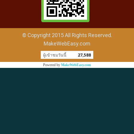
© Copyright 2015 All Rights Reserved.
MakeWebEasy.com
ผู้เข้าชมวันนี้
27,588
Powered by
MakeWebEasy.com