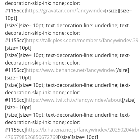
decoration-skip-ink: none; color:
#1155cc]
https://gravatar.com/fancywindev
[/size][size=
10pt]
[/size][size= 10pt; text-decoration-line: underline; text-
decoration-skip-ink: none; color:
#1155cc]
https://talk.plesk.com/members/fancywindev.3
[size= 10pt]
[/size][size= 10pt; text-decoration-line: underline; text-
decoration-skip-ink: none; color:
#1155cc]
https://www.behance.net/fancywindev
[/size]
[size= 10pt]
[/size][size= 10pt; text-decoration-line: underline; text-
decoration-skip-ink: none; color:
#1155cc]
https://www.twitch.tv/fancywindev/about
[/size]
[size= 10pt]
[/size][size= 10pt; text-decoration-line: underline; text-
decoration-skip-ink: none; color:
#1155cc]
https://b.hatena.ne.jp/fancywindev/20250204#
4765798526850672769
[/size][size= 10pt]