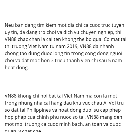
Neu ban dang tim kiem mot dia chi ca cuoc truc tuyen
uy tin, da dang tro choi va dich vu chuyen nghiep, thi
VN88 chac chan la cai ten khong the bo qua. Co mat tai
thi truong Viet Nam tu nam 2019, VN88 da nhanh
chong tao dung duoc long tin trong cong dong nguoi
choi va dat moc hon 3 trieu thanh vien chi sau 5 nam
hoat dong.
VN88 khong chi noi bat tai Viet Nam ma con la mot
trong nhung nha cai hang dau khu vuc chau A. Voi tru
so dat tai Philippines va hoat dong duoi su cap phep
hop phap cua chinh phu nuoc so tai, VN88 mang den
mot moi truong ca cuoc minh bach, an toan va duoc
quan ly chat che.