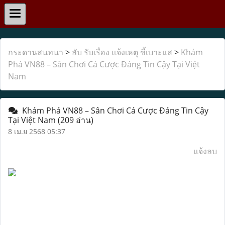
กระดานสนทนา
>
ลับ รับเรื่อง แจ้งเหตุ ชี้เบาะแส
>
Khám
Phá VN88 – Sân Chơi Cá Cược Đáng Tin Cậy Tại Việt
Nam
Khám Phá VN88 – Sân Chơi Cá Cược Đáng Tin Cậy
Tại Việt Nam
(209 อ่าน)
8 เม.ย 2568 05:37
แจ้งลบ