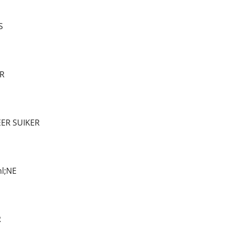
S
R
EER SUIKER
l;NE
R