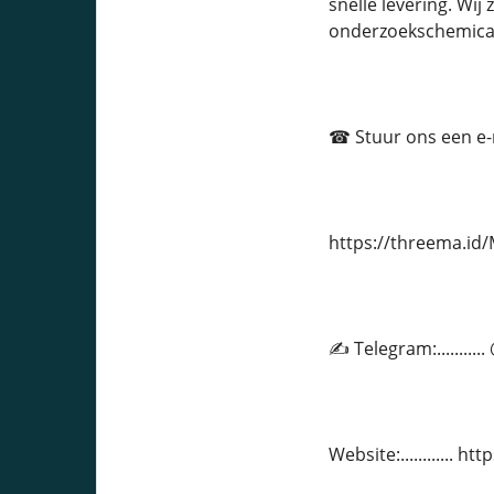
snelle levering. Wij
onderzoekschemica
☎ Stuur ons een e-ma
https://threema.i
✍ Telegram:.........
Website:............ 