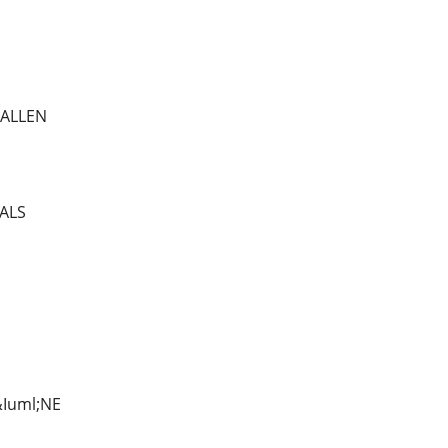
TALLEN
TALS
Iuml;NE