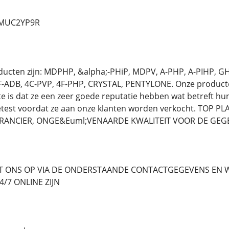
d/MUC2YP9R
oducten zijn: MDPHP, &alpha;-PHiP, MDPV, A-PHP, A-PIHP, 
-ADB, 4C-PVP, 4F-PHP, CRYSTAL, PENTYLONE. Onze producten 
te is dat ze een zeer goede reputatie hebben wat betreft hun
etest voordat ze aan onze klanten worden verkocht. TOP 
ANCIER, ONGE&Euml;VENAARDE KWALITEIT VOOR DE GEGE
 ONS OP VIA DE ONDERSTAANDE CONTACTGEGEVENS EN WE
/7 ONLINE ZIJN