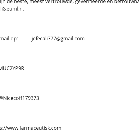
 zijn de beste, meest vertrouwde, geverifieerde en betrouwb
li&euml;n.
il op: . ....... jefecali777@gmail.com
d/MUC2YP9R
.. @Nicecoff179373
https://www.farmaceutisk.com