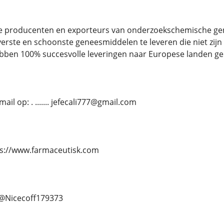
re producenten en exporteurs van onderzoekschemische g
erste en schoonste geneesmiddelen te leveren die niet zijn ve
bben 100% succesvolle leveringen naar Europese landen ger
il op: . ....... jefecali777@gmail.com
https://www.farmaceutisk.com
.. @Nicecoff179373