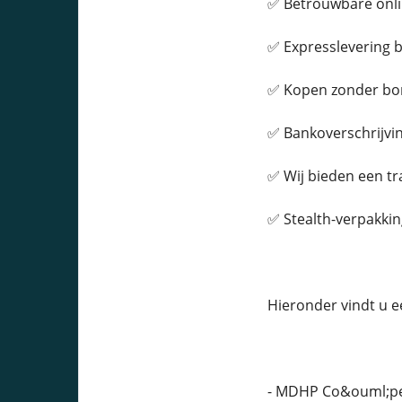
✅ Betrouwbare onli
✅ Expresslevering b
✅ Kopen zonder bo
✅ Bankoverschrijvin
✅ Wij bieden een t
✅ Stealth-verpakkin
Hieronder vindt u e
- MDHP Co&ouml;per