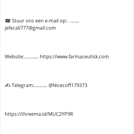
☎ Stuur ons een e-mail op: . .......
jefecali777@gmail.com
Website:............ https://www.farmaceutisk.com
✍ Telegram:........... @Nicecoff179373
https://threema.id/MUC2YP9R