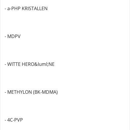
- a-PHP KRISTALLEN
- MDPV
- WITTE HERO&Iuml;NE
- METHYLON (BK-MDMA)
- 4C-PVP