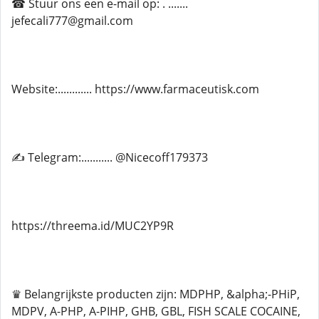
☎ Stuur ons een e-mail op: . .......
jefecali777@gmail.com
Website:............ https://www.farmaceutisk.com
✍ Telegram:........... @Nicecoff179373
https://threema.id/MUC2YP9R
♛ Belangrijkste producten zijn: MDPHP, &alpha;-PHiP,
MDPV, A-PHP, A-PIHP, GHB, GBL, FISH SCALE COCAINE,