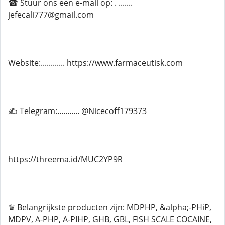
☎ Stuur ons een e-mail op: . .......
jefecali777@gmail.com
Website:............ https://www.farmaceutisk.com
✍ Telegram:........... @Nicecoff179373
https://threema.id/MUC2YP9R
♛ Belangrijkste producten zijn: MDPHP, &alpha;-PHiP,
MDPV, A-PHP, A-PIHP, GHB, GBL, FISH SCALE COCAINE,