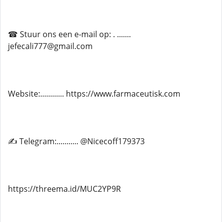
☎ Stuur ons een e-mail op: . .......
jefecali777@gmail.com
Website:............ https://www.farmaceutisk.com
✍ Telegram:........... @Nicecoff179373
https://threema.id/MUC2YP9R