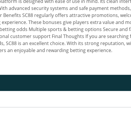
atform is designed with ease of use in mind. Its clean interf
 With advanced security systems and safe payment methods, 
 Benefits SC88 regularly offers attractive promotions, we
 experience. These bonuses give players extra value and 
betting odds Multiple sports & betting options Secure and fa
onal customer support Final Thoughts If you are searching f
s, SC88 is an excellent choice. With its strong reputation, 
vers an enjoyable and rewarding betting experience.