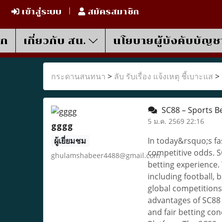
เข้าสู่ระบบ
สมัครสมาชิก
รก
เกี่ยวกับ สน.
นโยบายผู้บังคับบัญช
กระดานสนทนา
>
ลับ รับเรื่อง แจ้งเหตุ ชี้เบาะแส
>
SC88 – Sports B
5 ม.ค. 2569 22:16
gggg
ผู้เยี่ยมชม
In today&rsquo;s fas
competitive odds. S
ghulamshabeer4488@gmail.com
betting experience
including football,
global competitions
advantages of SC88 
and fair betting co