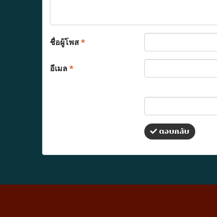
ชื่อผู้โพส
*
อีเมล
*
ตอบกลับ