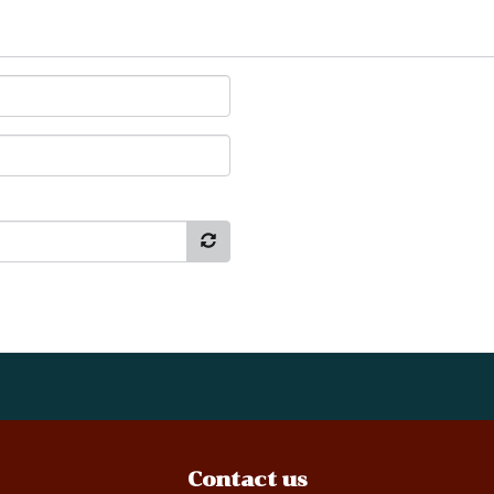
Contact us