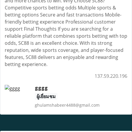
and more chances to win. Why Choose SC88?
Competitive sports betting odds Multiple sports &
betting options Secure and fast transactions Mobile-
friendly betting experience Professional customer
support Final Thoughts If you are searching for a
reliable platform that combines sports betting with top
odds, SC88 is an excellent choice. With its strong
reputation, wide sports coverage, and player-focused
features, SC88 delivers an enjoyable and rewarding
betting experience.
137.59.220.196
gggg
ผู้เยี่ยมชม
ghulamshabeer4488@gmail.com