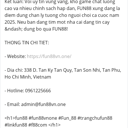
Ket luan: Voi uy tin vung vang, kho game chat luong
cao va nhieu chinh sach hap dan, FUN88 xung dang la
diem dung chan ly tuong cho nguoi choi ca cuoc nam
2025. Neu ban dang tim mot nha cai dang tin cay
&ndash; dung bo qua FUN88!
THONG TIN CHI TIET:
- Website:
https://fun88vn.one/
- Dia chi: 338 D. Tan Ky Tan Quy, Tan Son Nhi, Tan Phu,
Ho Chi Minh, Vietnam
- Hotline: 0961225666
- Email: admin@fun88vn.one
<h1>fun88 #fun88vnone #Fun_88 #trangchufun88
#linkfun88 #f88com </h1>