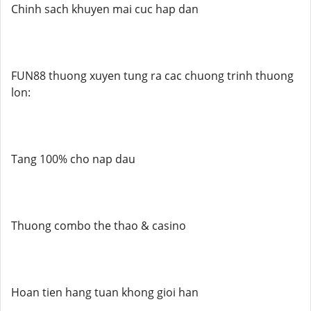
Chinh sach khuyen mai cuc hap dan
FUN88 thuong xuyen tung ra cac chuong trinh thuong
lon:
Tang 100% cho nap dau
Thuong combo the thao & casino
Hoan tien hang tuan khong gioi han