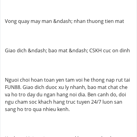
Vong quay may man &ndash; nhan thuong tien mat
Giao dich &ndash; bao mat &ndash; CSKH cuc on dinh
Nguoi choi hoan toan yen tam voi he thong nap rut tai
FUN88. Giao dich duoc xu ly nhanh, bao mat chat che
va ho tro day du ngan hang noi dia. Ben canh do, doi
ngu cham soc khach hang truc tuyen 24/7 luon san
sang ho tro qua nhieu kenh.