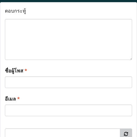
ตอบกระทู้
ชื่อผู้โพส
*
อีเมล
*