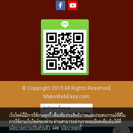
© Copyright 2015 All Rights Reserved.
MakeWebEasy.com
ผู้เข้าชมทั้งหมด
11,993,658
เว็บไซต์นี้มีการใช้งานคุกกี้ เพื่อเพิ่มประสิทธิภาพและประสบการณ์ที่ดีใน
การใช้งานเว็บไซต์ของท่าน ท่านสามารถอ่านรายละเอียดเพิ่มเติมได้ที่
Powered by
MakeWebEasy.com
นโยบายความเป็นส่วนตัว
และ
นโยบายคุกกี้