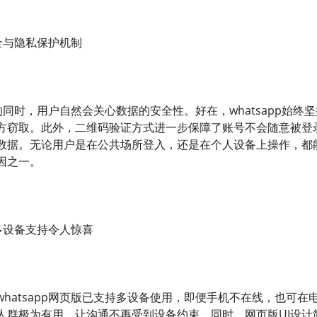
安全与隐私保护机制
网页的同时，用户自然会关心数据的安全性。好在，whatsapp
方窃取。此外，二维码验证方式进一步保障了账号不会随意被登
数据。无论用户是在公共场所登入，还是在个人设备上操作，都能确
因之一。
的多设备支持令人惊喜
whatsapp网页版已支持多设备使用，即便手机不在线，也可
人群极为有用，让沟通不再受到设备约束。同时，网页版UI设计