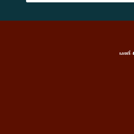
เลขที