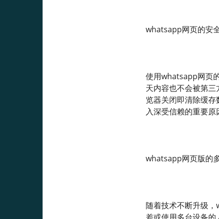
whatsapp网页的
使用whatsapp
天内容也不会被第三
览器关闭即清除缓存
入深受信赖的重要原
whatsapp网页版
随着技术不断升级，
差或使用多台设备的