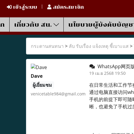
เข้าสู่ระบบ
สมัครสมาชิก
รก
เกี่ยวกับ สน.
นโยบายผู้บังคับบัญช
กระดานสนทนา
>
ลับ รับเรื่อง แจ้งเหตุ ชี้เบาะแส
>
WhatsApp网
19 เม.ย 2568 19:50
Dave
ผู้เยี่ยมชม
在日常生活和工作节
通过电脑直接访问w
venicetable984@gmail.com
手机的前提下即可随
晰，也避免了手机过