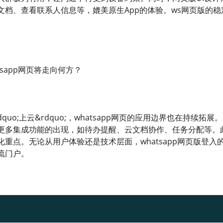
文档、查看联系人信息等，媲美原生App的体验。ws网页版的
sapp网页将走向何方？
dquo;上云&rdquo;，whatsapp网页的应用边界也在持
更多集成功能的出现，如待办提醒、云文档协作、任务分配等。
重点。无论从用户体验还是技术层面，whatsapp网页版登入
流门户。