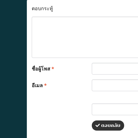
ตอบกระทู้
ชื่อผู้โพส
*
อีเมล
*
ตอบกลับ