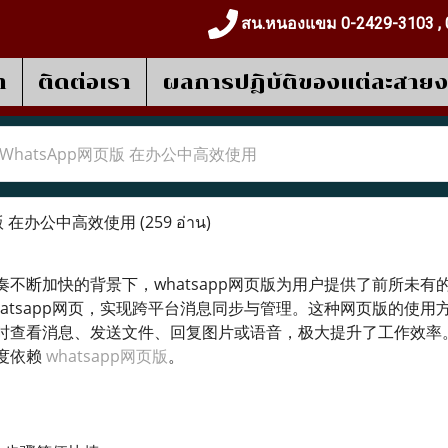
สน.หนองแขม 0-2429-3103 , 
า
ติดต่อเรา
ผลการปฎิบัติของแต่ละสาย
WhatsApp网页版 在办公中高效使用
页版 在办公中高效使用
(259 อ่าน)
奏不断加快的背景下，whatsapp网页版为用户提供了前所未
hatsapp网页，实现跨平台消息同步与管理。这种网页版的使
时查看消息、发送文件、回复图片或语音，极大提升了工作效率
度依赖
whatsapp网页版
。