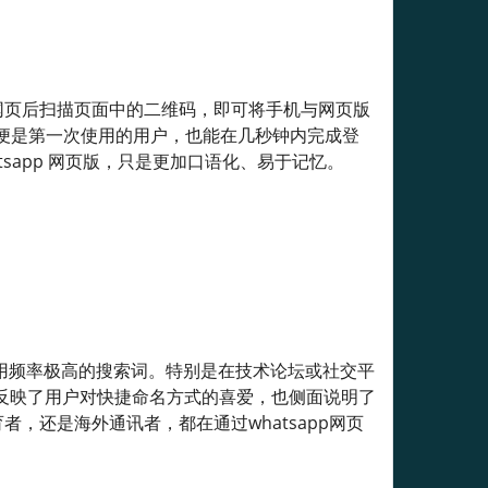
问网页后扫描页面中的二维码，即可将手机与网页版
便是第一次使用的用户，也能在几秒钟内完成登
sapp 网页版，只是更加口语化、易于记忆。
使用频率极高的搜索词。特别是在技术论坛或社交平
这不仅反映了用户对快捷命名方式的喜爱，也侧面说明了
者，还是海外通讯者，都在通过whatsapp网页