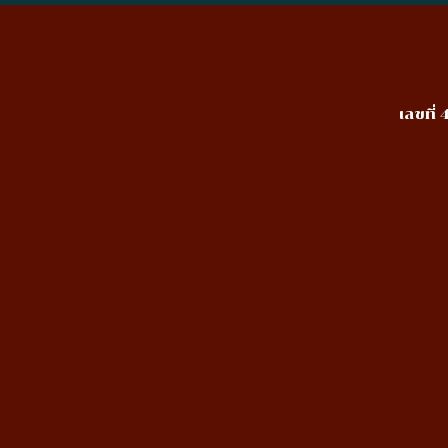
เลขที