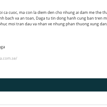
oi ca cuoc, ma con la diem den cho nhung ai dam me the tha
minh bach va an toan, Daga tu tin dong hanh cung ban tren m
phuc moi tran dau va nhan ve nhung phan thuong xung dan
aga
ga.com.se/