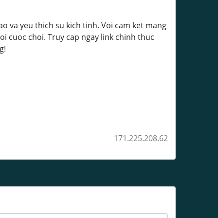
o va yeu thich su kich tinh. Voi cam ket mang
oi cuoc choi. Truy cap ngay link chinh thuc
g!
171.225.208.62