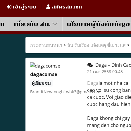
เข้าสู่ระบบ
สมัครสมาชิก
รก
เกี่ยวกับ สน.
นโยบายผู้บังคับบัญช
กระดานสนทนา
>
ลับ รับเรื่อง แจ้งเหตุ ชี้เบาะแส
>
Daga – Dinh Cao 
21 เม.ย 2568 00:45
dagacomse
ผู้เยี่ยมชม
Daga
la mot nha cai 
cao voi su cong ban
BrandtNewtongh1wbk3@gmail.com
ca cuoc. Voi giao di
cuoc hang dau hien
Daga khong chi gay 
mang den cho nguoi c