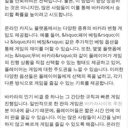
실을 만회하려는 전략입니다. 물론, 이 방법이 항상 성공하
는 것은 아니지만, 많은 사람들이 이를 통해 바카라에서 승
리할 확률을 높이려고 시도합니다.
온라인 카지노 플랫폼에서는 다양한 종류의 바카라 변형 게
임도 제공됩니다. 예를 들어, &lsquo;페어 베팅&rsquo;이
나 &lsquo;타이 베팅&rsquo; 같은 추가적인 베팅 옵션을
통해 게임의 재미를 더할 수 있습니다. 또한, 몇몇 플랫폼에
서는 &lsquo;무비 바카라&rsquo;와 같이 플레이어가 게임
의 진행 상황을 직접 선택할 수 있는 형태도 제공하고 있어,
플레이어는 게임에 대한 주도권을 느낄 수 있습니다. 이러한
다양한 옵션들은 플레이어들에게 선택의 폭을 넓히고, 각기
다른 방식으로 게임을 즐길 수 있는 기회를 제공합니다.
바카라의 인기 비결 중 하나는 그 간단한 규칙과 빠른 게임
진행입니다. 일반적으로 한 판의 게임은
바카라사이트 추천
분 이내에 끝나기 때문에, 플레이어들은 짧은 시간 안에 여
러 판을 즐길 수 있습니다. 이는 많은 사람들이 시간을 낭비
하지 않고 빠르게 게임을 즐길 수 있도록 해줍니다. 온라인