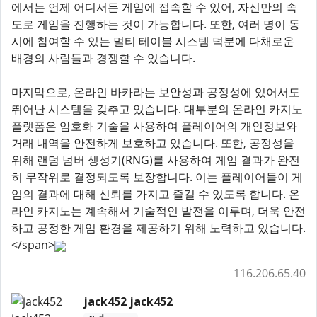
에서는 언제 어디서든 게임에 접속할 수 있어, 자신만의 속
도로 게임을 진행하는 것이 가능합니다. 또한, 여러 명이 동
시에 참여할 수 있는 멀티 테이블 시스템 덕분에 다채로운
배경의 사람들과 경쟁할 수 있습니다.
마지막으로, 온라인 바카라는 보안성과 공정성에 있어서도
뛰어난 시스템을 갖추고 있습니다. 대부분의 온라인 카지노
플랫폼은 암호화 기술을 사용하여 플레이어의 개인정보와
거래 내역을 안전하게 보호하고 있습니다. 또한, 공정성을
위해 랜덤 넘버 생성기(RNG)를 사용하여 게임 결과가 완전
히 무작위로 결정되도록 보장합니다. 이는 플레이어들이 게
임의 결과에 대해 신뢰를 가지고 즐길 수 있도록 합니다. 온
라인 카지노는 계속해서 기술적인 발전을 이루며, 더욱 안전
하고 공정한 게임 환경을 제공하기 위해 노력하고 있습니다.
</span>
116.206.65.40
jack452 jack452