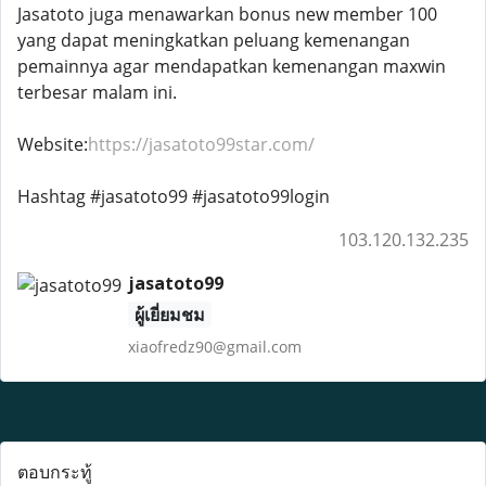
Jasatoto juga menawarkan bonus new member 100
yang dapat meningkatkan peluang kemenangan
pemainnya agar mendapatkan kemenangan maxwin
terbesar malam ini.
Website:
https://jasatoto99star.com/
Hashtag #jasatoto99 #jasatoto99login
103.120.132.235
jasatoto99
ผู้เยี่ยมชม
xiaofredz90@gmail.com
ตอบกระทู้