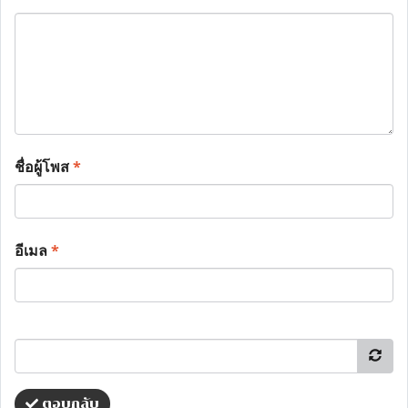
ชื่อผู้โพส
*
อีเมล
*
ตอบกลับ