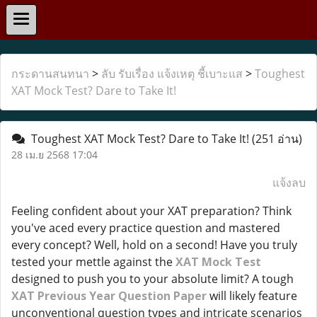
กระดานสนทนา
>
ลับ รับเรื่อง แจ้งเหตุ ชี้เบาะแส
>
Toughest
XAT Mock Test? Dare to Take It!
Toughest XAT Mock Test? Dare to Take It!
(251 อ่าน)
28 เม.ย 2568 17:04
แจ้งลบ
Feeling confident about your XAT preparation? Think
you've aced every practice question and mastered
every concept? Well, hold on a second! Have you truly
tested your mettle against the
XAT Mock Test
designed to push you to your absolute limit? A tough
XAT Previous Year Question Paper
will likely feature
unconventional question types and intricate scenarios